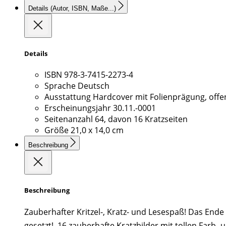
Details
(Autor, ISBN, Maße...)
Details
ISBN
978-3-7415-2273-4
Sprache
Deutsch
Ausstattung
Hardcover mit Folienprägung, offen
Erscheinungsjahr
30.11.-0001
Seitenanzahl
64, davon 16 Kratzseiten
Größe
21,0 x 14,0 cm
Beschreibung
Beschreibung
Zauberhafter Kritzel-, Kratz- und Lesespaß! Das End
gesetzt!  16 zauberhafte Kratzbilder mit tollen Farb