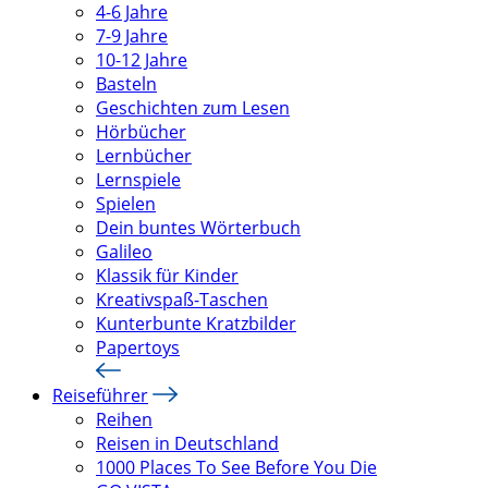
4-6 Jahre
7-9 Jahre
10-12 Jahre
Basteln
Geschichten zum Lesen
Hörbücher
Lernbücher
Lernspiele
Spielen
Dein buntes Wörterbuch
Galileo
Klassik für Kinder
Kreativspaß-Taschen
Kunterbunte Kratzbilder
Papertoys
Reiseführer
Reihen
Reisen in Deutschland
1000 Places To See Before You Die