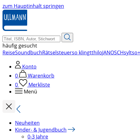
zum Hauptinhalt springen
häufig gesucht
Reise
Soundbuch
Rätsel
steuer
so klingt
thilo
JANOSCH
sylt
so+
Konto
0
Warenkorb
0
Merkliste
Menü
Neuheiten
Kinder- & Jugendbuch
0-3 Jahre