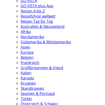
GO VISTA
GO VISTA plus App
Reisen A bis Z
Reiseführer
weltweit
Reisen Tag für Tag
Australien & Neuseeland
Afrika
Nordamerika
Südamerika & Mittelamerika
Asien
Europa
Belgien
Frankreich
Großbritannien & Irland
Italien
Kanada
Kroatien
Skandinavien
Spanien & Portugal
Türkei
Österreich & Schweiz