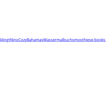
klingt
Nino
Cozy
Bahamas
Wassermalbuch
smoothies
e-books 