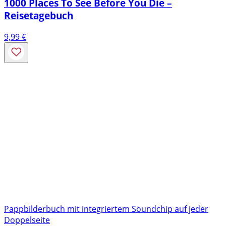
1000 Places To See Before You Die –
Reisetagebuch
9,99
€
Pappbilderbuch mit integriertem Soundchip auf jeder
Doppelseite