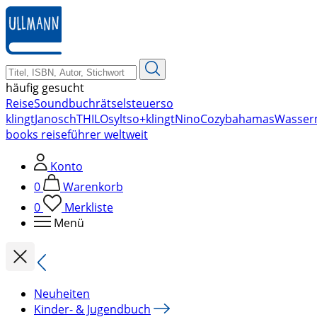
zum
Hauptinhalt
springen
häufig gesucht
Reise
Soundbuch
rätsel
steuer
so
klingt
Janosch
THILO
sylt
so+klingt
Nino
Cozy
bahamas
Wasser
books reiseführer weltweit
Konto
0
Warenkorb
0
Merkliste
Menü
Neuheiten
Kinder- & Jugendbuch