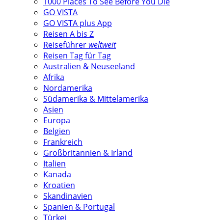
1000 Places To See Before You Die
GO VISTA
GO VISTA plus App
Reisen A bis Z
Reiseführer
weltweit
Reisen Tag für Tag
Australien & Neuseeland
Afrika
Nordamerika
Südamerika & Mittelamerika
Asien
Europa
Belgien
Frankreich
Großbritannien & Irland
Italien
Kanada
Kroatien
Skandinavien
Spanien & Portugal
Türkei