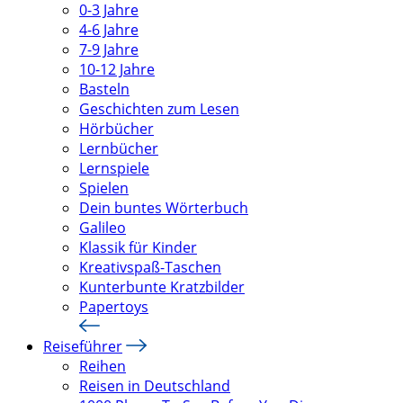
0-3 Jahre
4-6 Jahre
7-9 Jahre
10-12 Jahre
Basteln
Geschichten zum Lesen
Hörbücher
Lernbücher
Lernspiele
Spielen
Dein buntes Wörterbuch
Galileo
Klassik für Kinder
Kreativspaß-Taschen
Kunterbunte Kratzbilder
Papertoys
Reiseführer
Reihen
Reisen in Deutschland