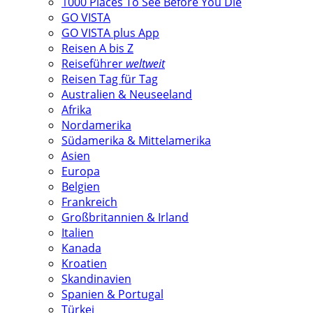
1000 Places To See Before You Die
GO VISTA
GO VISTA plus App
Reisen A bis Z
Reiseführer
weltweit
Reisen Tag für Tag
Australien & Neuseeland
Afrika
Nordamerika
Südamerika & Mittelamerika
Asien
Europa
Belgien
Frankreich
Großbritannien & Irland
Italien
Kanada
Kroatien
Skandinavien
Spanien & Portugal
Türkei