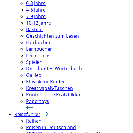
0-3 Jahre
4-6 Jahre
7-9 Jahre
10-12 Jahre
Basteln
Geschichten zum Lesen
Hörbücher
Lernbücher
Lernspiele
Spielen
Dein buntes Wörterbuch
Galileo
Klassik für Kinder
Kreativspaß-Taschen
Kunterbunte Kratzbilder
Papertoys
Reiseführer
Reihen
Reisen in Deutschland