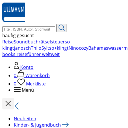
zum
Hauptinhalt
springen
häufig gesucht
Reise
Soundbuch
rätsel
steuer
so
klingt
janosch
Thilo
Sylt
so+klingt
Nino
cozy
Bahamas
wasserm
books reiseführer weltweit
Konto
0
Warenkorb
0
Merkliste
Menü
Neuheiten
Kinder- & Jugendbuch