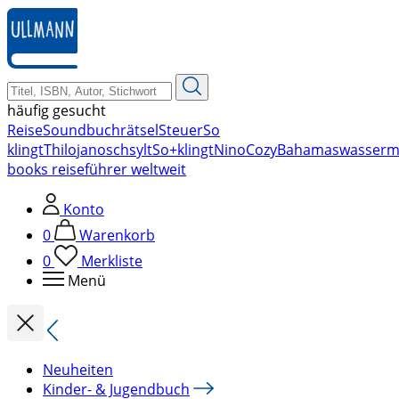
zum
Hauptinhalt
springen
häufig gesucht
Reise
Soundbuch
rätsel
Steuer
So
klingt
Thilo
janosch
sylt
So+klingt
Nino
Cozy
Bahamas
wasserm
books reiseführer weltweit
Konto
0
Warenkorb
0
Merkliste
Menü
Neuheiten
Kinder- & Jugendbuch