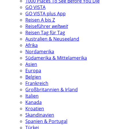
1000 Places To See Before You Die
GO VISTA
GO VISTA plus App
Reisen A bis Z
Reiseführer
weltweit
Reisen Tag für Tag
Australien & Neuseeland
Afrika
Nordamerika
Südamerika & Mittelamerika
Asien
Europa
Belgien
Frankreich
Großbritannien & Irland
Italien
Kanada
Kroatien
Skandinavien
Spanien & Portugal
Türkei