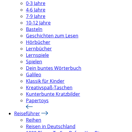
0-3 Jahre
4-6 Jahre
7-9 Jahre
10-12 Jahre
Basteln
Geschichten zum Lesen
Hörbücher
Lernbücher
Lernspiele
Spielen
Dein buntes Wörterbuch
Galileo
Klassik für Kinder
Kreativspaß-Taschen
Kunterbunte Kratzbilder
Papertoys
Reiseführer
Reihen
Reisen in Deutschland