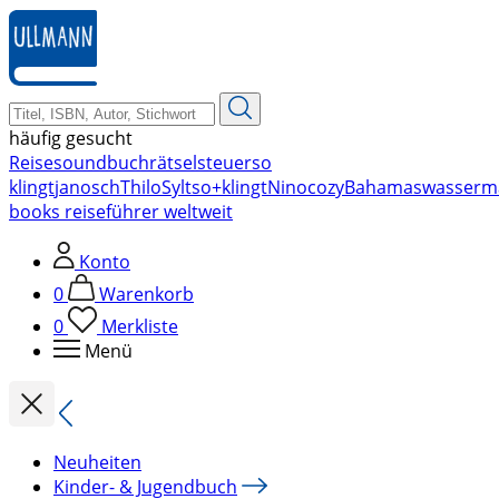
zum
Hauptinhalt
springen
häufig gesucht
Reise
soundbuch
rätsel
steuer
so
klingt
janosch
Thilo
Sylt
so+klingt
Nino
cozy
Bahamas
wasserm
books reiseführer weltweit
Konto
0
Warenkorb
0
Merkliste
Menü
Neuheiten
Kinder- & Jugendbuch