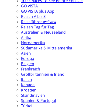
1000 Places To See Before You Die
GO VISTA
GO VISTA plus App
Reisen A bis Z
Reiseführer
weltweit
Reisen Tag für Tag
Australien & Neuseeland
Afrika
Nordamerika
Südamerika & Mittelamerika
Asien
Europa
Belgien
Frankreich
Großbritannien & Irland
Italien
Kanada
Kroatien
Skandinavien
Spanien & Portugal
Türkei