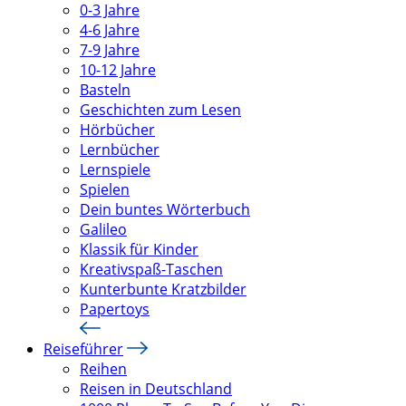
0-3 Jahre
4-6 Jahre
7-9 Jahre
10-12 Jahre
Basteln
Geschichten zum Lesen
Hörbücher
Lernbücher
Lernspiele
Spielen
Dein buntes Wörterbuch
Galileo
Klassik für Kinder
Kreativspaß-Taschen
Kunterbunte Kratzbilder
Papertoys
Reiseführer
Reihen
Reisen in Deutschland