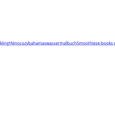
klingt
Nino
cozy
bahamas
wassermalbuch
Smoothies
e-books 