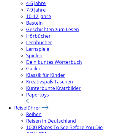
4-6 Jahre
7-9 Jahre
10-12 Jahre
Basteln
Geschichten zum Lesen
Hörbücher
Lernbücher
Lernspiele
Spielen
Dein buntes Wörterbuch
Galileo
Klassik für Kinder
Kreativspaß-Taschen
Kunterbunte Kratzbilder
Papertoys
Reiseführer
Reihen
Reisen in Deutschland
1000 Places To See Before You Die