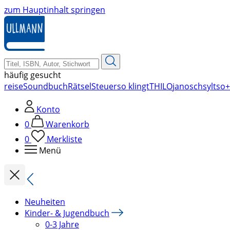
zum Hauptinhalt springen
häufig gesucht
reise
Soundbuch
Rätsel
Steuer
so klingt
THILO
janosch
sylt
so+
Konto
0
Warenkorb
0
Merkliste
Menü
Neuheiten
Kinder- & Jugendbuch
0-3 Jahre