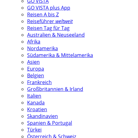
GO VISTA
GO VISTA plus App
Reisen A bis Z
Reiseführer
weltweit
Reisen Tag für Tag
Australien & Neuseeland
Afrika
Nordamerika
Südamerika & Mittelamerika
Asien
Europa
Belgien
Frankreich
Großbritannien & Irland
Italien
Kanada
Kroatien
Skandinavien
Spanien & Portugal
Türkei
Österreich & Schweiz