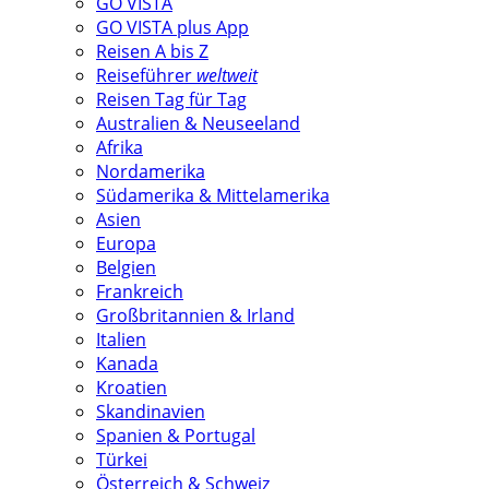
GO VISTA
GO VISTA plus App
Reisen A bis Z
Reiseführer
weltweit
Reisen Tag für Tag
Australien & Neuseeland
Afrika
Nordamerika
Südamerika & Mittelamerika
Asien
Europa
Belgien
Frankreich
Großbritannien & Irland
Italien
Kanada
Kroatien
Skandinavien
Spanien & Portugal
Türkei
Österreich & Schweiz