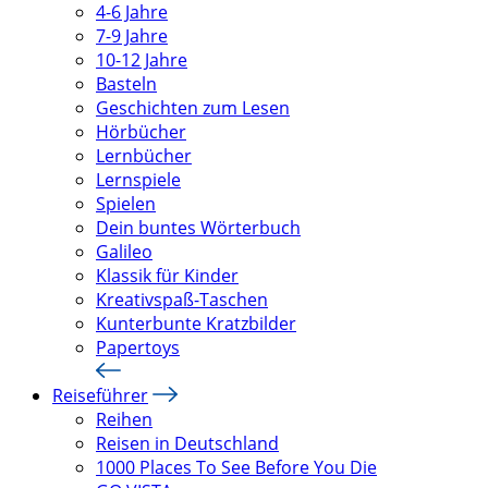
4-6 Jahre
7-9 Jahre
10-12 Jahre
Basteln
Geschichten zum Lesen
Hörbücher
Lernbücher
Lernspiele
Spielen
Dein buntes Wörterbuch
Galileo
Klassik für Kinder
Kreativspaß-Taschen
Kunterbunte Kratzbilder
Papertoys
Reiseführer
Reihen
Reisen in Deutschland
1000 Places To See Before You Die