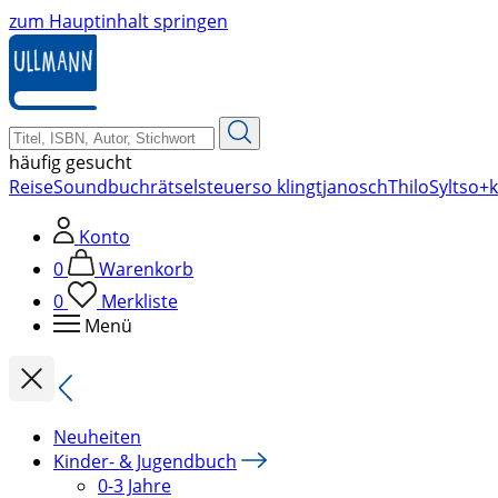
zum Hauptinhalt springen
häufig gesucht
Reise
Soundbuch
rätsel
steuer
so klingt
janosch
Thilo
Sylt
so+k
Konto
0
Warenkorb
0
Merkliste
Menü
Neuheiten
Kinder- & Jugendbuch
0-3 Jahre