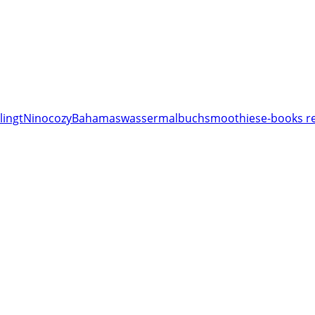
lingt
Nino
cozy
Bahamas
wassermalbuch
smoothies
e-books re