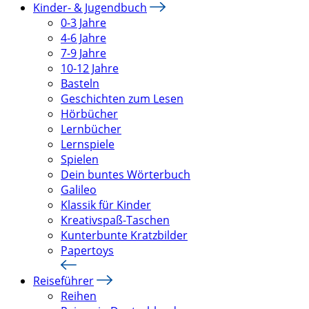
Kinder- & Jugendbuch
0-3 Jahre
4-6 Jahre
7-9 Jahre
10-12 Jahre
Basteln
Geschichten zum Lesen
Hörbücher
Lernbücher
Lernspiele
Spielen
Dein buntes Wörterbuch
Galileo
Klassik für Kinder
Kreativspaß-Taschen
Kunterbunte Kratzbilder
Papertoys
Reiseführer
Reihen