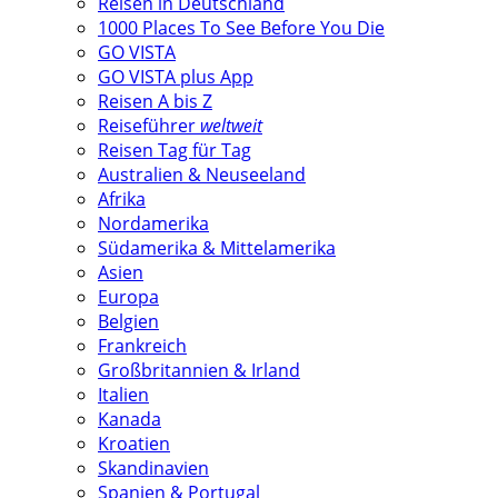
Reisen in Deutschland
1000 Places To See Before You Die
GO VISTA
GO VISTA plus App
Reisen A bis Z
Reiseführer
weltweit
Reisen Tag für Tag
Australien & Neuseeland
Afrika
Nordamerika
Südamerika & Mittelamerika
Asien
Europa
Belgien
Frankreich
Großbritannien & Irland
Italien
Kanada
Kroatien
Skandinavien
Spanien & Portugal