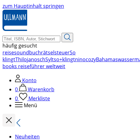
zum Hauptinhalt springen
häufig gesucht
reise
soundbuch
rätsel
steuer
So
klingt
Thilo
janosch
Sylt
so+klingt
nino
cozy
Bahamas
wasserm
books reiseführer weltweit
Konto
0
Warenkorb
0
Merkliste
Menü
Neuheiten