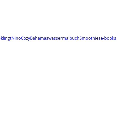
klingt
Nino
Cozy
Bahamas
wassermalbuch
Smoothies
e-books 