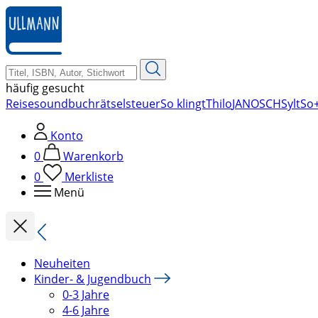
zum
Hauptinhalt
springen
häufig gesucht
Reise
soundbuch
rätsel
steuer
So klingt
Thilo
JANOSCH
Sylt
So+
Konto
0
Warenkorb
0
Merkliste
Menü
Neuheiten
Kinder- & Jugendbuch
0-3 Jahre
4-6 Jahre