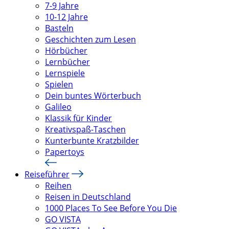
7-9 Jahre
10-12 Jahre
Basteln
Geschichten zum Lesen
Hörbücher
Lernbücher
Lernspiele
Spielen
Dein buntes Wörterbuch
Galileo
Klassik für Kinder
Kreativspaß-Taschen
Kunterbunte Kratzbilder
Papertoys
Reiseführer
Reihen
Reisen in Deutschland
1000 Places To See Before You Die
GO VISTA