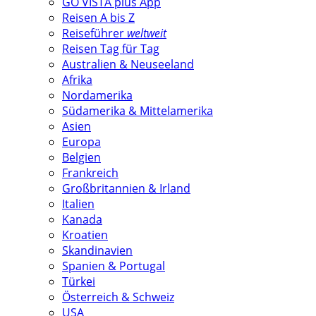
GO VISTA plus App
Reisen A bis Z
Reiseführer
weltweit
Reisen Tag für Tag
Australien & Neuseeland
Afrika
Nordamerika
Südamerika & Mittelamerika
Asien
Europa
Belgien
Frankreich
Großbritannien & Irland
Italien
Kanada
Kroatien
Skandinavien
Spanien & Portugal
Türkei
Österreich & Schweiz
USA