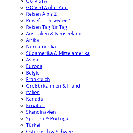
GO VISTA
GO VISTA plus App
Reisen A bis Z
Reiseführer
weltweit
Reisen Tag für Tag
Australien & Neuseeland
Afrika
Nordamerika
Südamerika & Mittelamerika
Asien
Europa
Belgien
Frankreich
Großbritannien & Irland
Italien
Kanada
Kroatien
Skandinavien
Spanien & Portugal
Türkei
Österreich & Schweiz