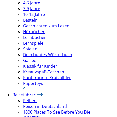
4-6 Jahre
7-9 Jahre
10-12 Jahre
Basteln
Geschichten zum Lesen
Hörbücher
Lernbücher
Lernspiele
Spielen
Dein buntes Wörterbuch
Galileo
Klassik für Kinder
Kreativspaß-Taschen
Kunterbunte Kratzbilder
Papertoys
Reiseführer
Reihen
Reisen in Deutschland
1000 Places To See Before You Die