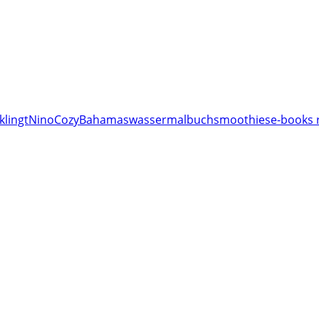
klingt
Nino
Cozy
Bahamas
wassermalbuch
smoothies
e-books 