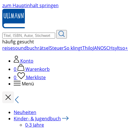
zum Hauptinhalt springen
häufig gesucht
reise
soundbuch
rätsel
Steuer
So klingt
Thilo
JANOSCH
sylt
so+
Konto
0
Warenkorb
0
Merkliste
Menü
Neuheiten
Kinder- & Jugendbuch
0-3 Jahre