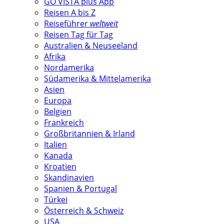
GO VISTA plus App
Reisen A bis Z
Reiseführer
weltweit
Reisen Tag für Tag
Australien & Neuseeland
Afrika
Nordamerika
Südamerika & Mittelamerika
Asien
Europa
Belgien
Frankreich
Großbritannien & Irland
Italien
Kanada
Kroatien
Skandinavien
Spanien & Portugal
Türkei
Österreich & Schweiz
USA