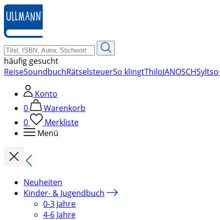
zum
Hauptinhalt
springen
häufig gesucht
Reise
Soundbuch
Rätsel
steuer
So klingt
Thilo
JANOSCH
Sylt
so
Konto
0
Warenkorb
0
Merkliste
Menü
Neuheiten
Kinder- & Jugendbuch
0-3 Jahre
4-6 Jahre