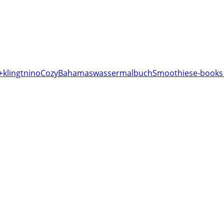
+klingt
nino
Cozy
Bahamas
wassermalbuch
Smoothies
e-books 