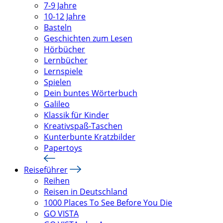
7-9 Jahre
10-12 Jahre
Basteln
Geschichten zum Lesen
Hörbücher
Lernbücher
Lernspiele
Spielen
Dein buntes Wörterbuch
Galileo
Klassik für Kinder
Kreativspaß-Taschen
Kunterbunte Kratzbilder
Papertoys
Reiseführer
Reihen
Reisen in Deutschland
1000 Places To See Before You Die
GO VISTA