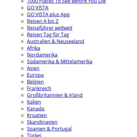
1000 Places To See Before You Die
GO VISTA
GO VISTA plus App
Reisen A bis Z
Reiseführer
weltweit
Reisen Tag für Tag
Australien & Neuseeland
Afrika
Nordamerika
Südamerika & Mittelamerika
Asien
Europa
Belgien
Frankreich
Großbritannien & Irland
Italien
Kanada
Kroatien
Skandinavien
Spanien & Portugal
Türkei