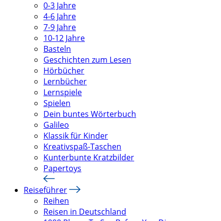
0-3 Jahre
4-6 Jahre
7-9 Jahre
10-12 Jahre
Basteln
Geschichten zum Lesen
Hörbücher
Lernbücher
Lernspiele
Spielen
Dein buntes Wörterbuch
Galileo
Klassik für Kinder
Kreativspaß-Taschen
Kunterbunte Kratzbilder
Papertoys
Reiseführer
Reihen
Reisen in Deutschland