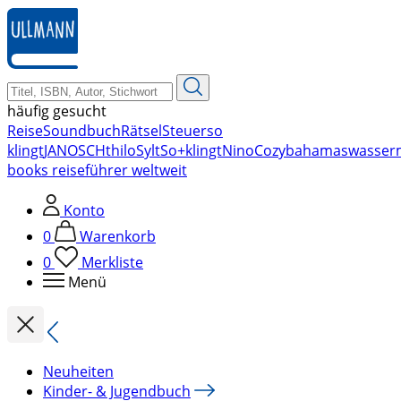
zum
Hauptinhalt
springen
häufig gesucht
Reise
Soundbuch
Rätsel
Steuer
so
klingt
JANOSCH
thilo
Sylt
So+klingt
Nino
Cozy
bahamas
wasser
books reiseführer weltweit
Konto
0
Warenkorb
0
Merkliste
Menü
Neuheiten
Kinder- & Jugendbuch