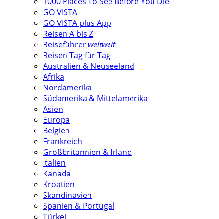
1000 Places To See Before You Die
GO VISTA
GO VISTA plus App
Reisen A bis Z
Reiseführer
weltweit
Reisen Tag für Tag
Australien & Neuseeland
Afrika
Nordamerika
Südamerika & Mittelamerika
Asien
Europa
Belgien
Frankreich
Großbritannien & Irland
Italien
Kanada
Kroatien
Skandinavien
Spanien & Portugal
Türkei