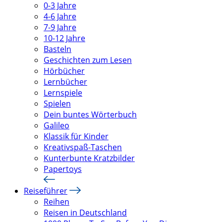
0-3 Jahre
4-6 Jahre
7-9 Jahre
10-12 Jahre
Basteln
Geschichten zum Lesen
Hörbücher
Lernbücher
Lernspiele
Spielen
Dein buntes Wörterbuch
Galileo
Klassik für Kinder
Kreativspaß-Taschen
Kunterbunte Kratzbilder
Papertoys
Reiseführer
Reihen
Reisen in Deutschland