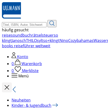
zum
Hauptinhalt
springen
häufig gesucht
reise
soundbuch
rätsel
steuer
so
klingt
Janosch
THILO
sylt
so+klingt
Nino
Cozy
bahamas
Wasser
books reiseführer weltweit
Konto
0
Warenkorb
0
Merkliste
Menü
Neuheiten
Kinder- & Jugendbuch