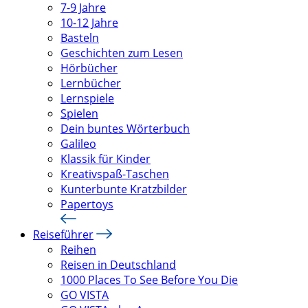
7-9 Jahre
10-12 Jahre
Basteln
Geschichten zum Lesen
Hörbücher
Lernbücher
Lernspiele
Spielen
Dein buntes Wörterbuch
Galileo
Klassik für Kinder
Kreativspaß-Taschen
Kunterbunte Kratzbilder
Papertoys
Reiseführer
Reihen
Reisen in Deutschland
1000 Places To See Before You Die
GO VISTA