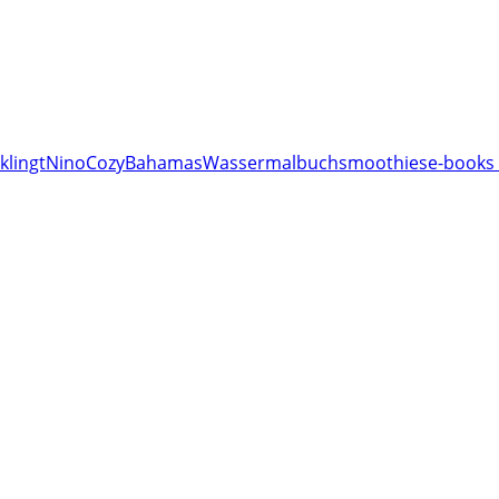
klingt
Nino
Cozy
Bahamas
Wassermalbuch
smoothies
e-books 