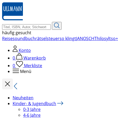
zum
Hauptinhalt
springen
häufig gesucht
Reise
soundbuch
rätsel
steuer
so klingt
JANOSCH
Thilo
sylt
so+
Konto
0
Warenkorb
0
Merkliste
Menü
Neuheiten
Kinder- & Jugendbuch
0-3 Jahre
4-6 Jahre