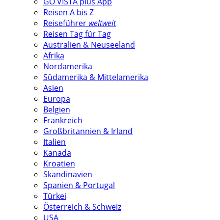
GO VISTA plus App
Reisen A bis Z
Reiseführer
weltweit
Reisen Tag für Tag
Australien & Neuseeland
Afrika
Nordamerika
Südamerika & Mittelamerika
Asien
Europa
Belgien
Frankreich
Großbritannien & Irland
Italien
Kanada
Kroatien
Skandinavien
Spanien & Portugal
Türkei
Österreich & Schweiz
USA