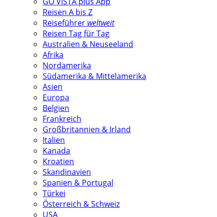
GO VISTA plus App
Reisen A bis Z
Reiseführer
weltweit
Reisen Tag für Tag
Australien & Neuseeland
Afrika
Nordamerika
Südamerika & Mittelamerika
Asien
Europa
Belgien
Frankreich
Großbritannien & Irland
Italien
Kanada
Kroatien
Skandinavien
Spanien & Portugal
Türkei
Österreich & Schweiz
USA