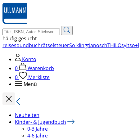
zum
Hauptinhalt
springen
häufig gesucht
reise
soundbuch
rätsel
steuer
So klingt
Janosch
THILO
sylt
so+k
Konto
0
Warenkorb
0
Merkliste
Menü
Neuheiten
Kinder- & Jugendbuch
0-3 Jahre
4-6 Jahre