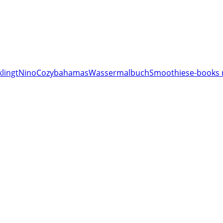
lingt
Nino
Cozy
bahamas
Wassermalbuch
Smoothies
e-books 