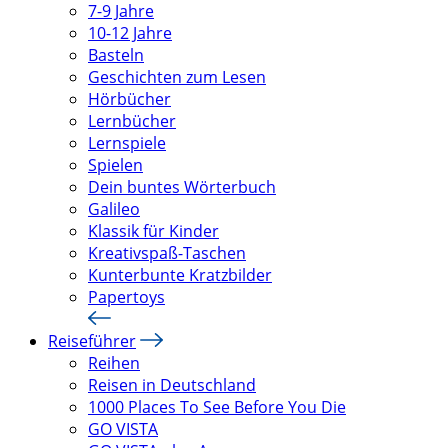
7-9 Jahre
10-12 Jahre
Basteln
Geschichten zum Lesen
Hörbücher
Lernbücher
Lernspiele
Spielen
Dein buntes Wörterbuch
Galileo
Klassik für Kinder
Kreativspaß-Taschen
Kunterbunte Kratzbilder
Papertoys
Reiseführer
Reihen
Reisen in Deutschland
1000 Places To See Before You Die
GO VISTA