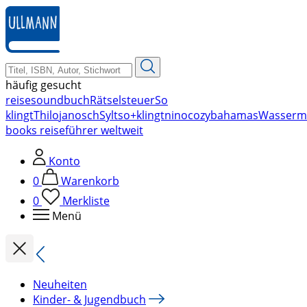
zum
Hauptinhalt
springen
häufig gesucht
reise
soundbuch
Rätsel
steuer
So
klingt
Thilo
janosch
Sylt
so+klingt
nino
cozy
bahamas
Wasserm
books reiseführer weltweit
Konto
0
Warenkorb
0
Merkliste
Menü
Neuheiten
Kinder- & Jugendbuch