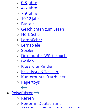
0-3 Jahre
4-6 Jahre
7-9 Jahre
10-12 Jahre
Basteln
Geschichten zum Lesen
Hörbücher
Lernbücher
Lernspiele
Spielen
Dein buntes Wörterbuch
Galileo
Klassik für Kinder
Kreativspaß-Taschen
Kunterbunte Kratzbilder
Papertoys
Reiseführer
Reihen
Reisen in Deutschland