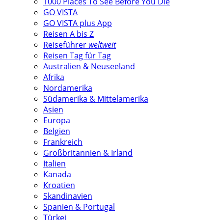
1000 Places To See Before You Die
GO VISTA
GO VISTA plus App
Reisen A bis Z
Reiseführer
weltweit
Reisen Tag für Tag
Australien & Neuseeland
Afrika
Nordamerika
Südamerika & Mittelamerika
Asien
Europa
Belgien
Frankreich
Großbritannien & Irland
Italien
Kanada
Kroatien
Skandinavien
Spanien & Portugal
Türkei