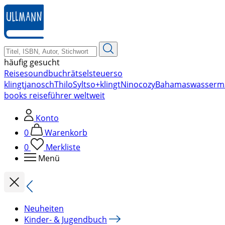
zum
Hauptinhalt
springen
häufig gesucht
Reise
soundbuch
rätsel
steuer
so
klingt
janosch
Thilo
Sylt
so+klingt
Nino
cozy
Bahamas
wasserm
books reiseführer weltweit
Konto
0
Warenkorb
0
Merkliste
Menü
Neuheiten
Kinder- & Jugendbuch