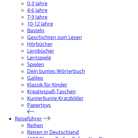
0-3 Jahre
4-6 Jahre
7-9 Jahre
10-12 Jahre
Basteln
Geschichten zum Lesen
Hörbücher
Lernbücher
Lernspiele
Spielen
Dein buntes Wörterbuch
Galileo
Klassik für Kinder
Kreativspaß-Taschen
Kunterbunte Kratzbilder
Papertoys
Reiseführer
Reihen
Reisen in Deutschland