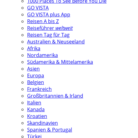
1000 Places To See Before You Die
GO VISTA
GO VISTA plus App
Reisen A bis Z
Reiseführer
weltweit
Reisen Tag für Tag
Australien & Neuseeland
Afrika
Nordamerika
Südamerika & Mittelamerika
Asien
Europa
Belgien
Frankreich
Großbritannien & Irland
Italien
Kanada
Kroatien
Skandinavien
Spanien & Portugal
Türkei