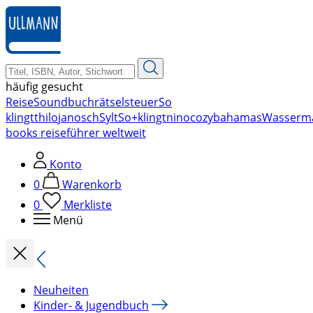
zum
Hauptinhalt
springen
häufig gesucht
Reise
Soundbuch
rätsel
steuer
So
klingt
thilo
janosch
Sylt
So+klingt
nino
cozy
bahamas
Wasserm
books reiseführer weltweit
Konto
0
Warenkorb
0
Merkliste
Menü
Neuheiten
Kinder- & Jugendbuch