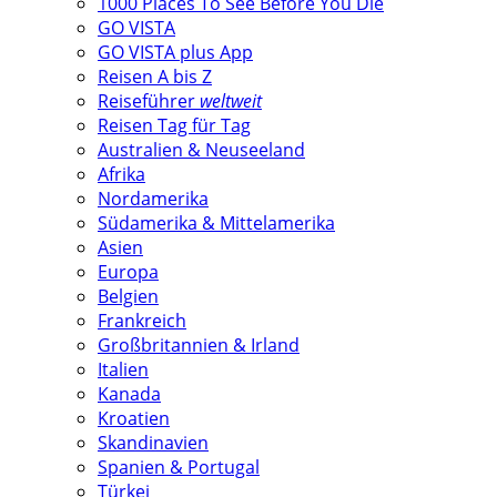
1000 Places To See Before You Die
GO VISTA
GO VISTA plus App
Reisen A bis Z
Reiseführer
weltweit
Reisen Tag für Tag
Australien & Neuseeland
Afrika
Nordamerika
Südamerika & Mittelamerika
Asien
Europa
Belgien
Frankreich
Großbritannien & Irland
Italien
Kanada
Kroatien
Skandinavien
Spanien & Portugal
Türkei