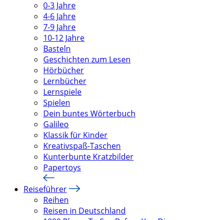
0-3 Jahre
4-6 Jahre
7-9 Jahre
10-12 Jahre
Basteln
Geschichten zum Lesen
Hörbücher
Lernbücher
Lernspiele
Spielen
Dein buntes Wörterbuch
Galileo
Klassik für Kinder
Kreativspaß-Taschen
Kunterbunte Kratzbilder
Papertoys
Reiseführer
Reihen
Reisen in Deutschland