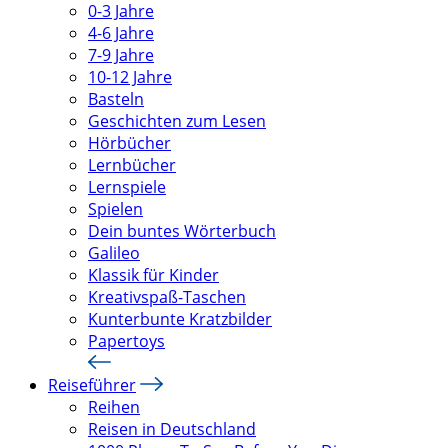
0-3 Jahre
4-6 Jahre
7-9 Jahre
10-12 Jahre
Basteln
Geschichten zum Lesen
Hörbücher
Lernbücher
Lernspiele
Spielen
Dein buntes Wörterbuch
Galileo
Klassik für Kinder
Kreativspaß-Taschen
Kunterbunte Kratzbilder
Papertoys
Reiseführer
Reihen
Reisen in Deutschland