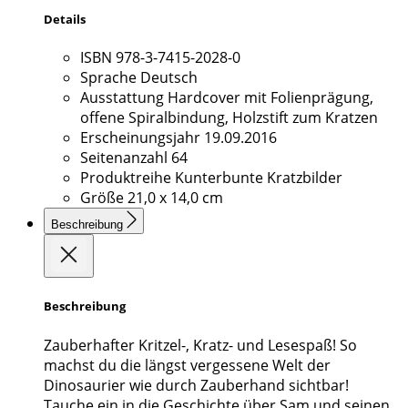
Details
ISBN
978-3-7415-2028-0
Sprache
Deutsch
Ausstattung
Hardcover mit Folienprägung,
offene Spiralbindung, Holzstift zum Kratzen
Erscheinungsjahr
19.09.2016
Seitenanzahl
64
Produktreihe
Kunterbunte Kratzbilder
Größe
21,0 x 14,0 cm
Beschreibung
Beschreibung
Zauberhafter Kritzel-, Kratz- und Lesespaß! So
machst du die längst vergessene Welt der
Dinosaurier wie durch Zauberhand sichtbar!
Tauche ein in die Geschichte über Sam und seinen