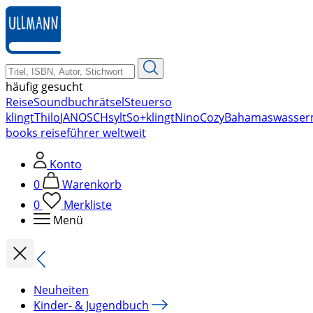
zum
Hauptinhalt
springen
häufig gesucht
Reise
Soundbuch
rätsel
Steuer
so
klingt
Thilo
JANOSCH
sylt
So+klingt
Nino
Cozy
Bahamas
wasser
books reiseführer weltweit
Konto
0
Warenkorb
0
Merkliste
Menü
Neuheiten
Kinder- & Jugendbuch