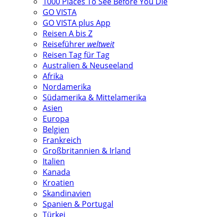
1000 Places To See Before You Die
GO VISTA
GO VISTA plus App
Reisen A bis Z
Reiseführer
weltweit
Reisen Tag für Tag
Australien & Neuseeland
Afrika
Nordamerika
Südamerika & Mittelamerika
Asien
Europa
Belgien
Frankreich
Großbritannien & Irland
Italien
Kanada
Kroatien
Skandinavien
Spanien & Portugal
Türkei