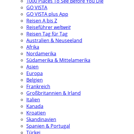
1000 Places To See Before You Die
GO VISTA
GO VISTA plus App
Reisen A bis Z
Reiseführer
weltweit
Reisen Tag für Tag
Australien & Neuseeland
Afrika
Nordamerika
Südamerika & Mittelamerika
Asien
Europa
Belgien
Frankreich
Großbritannien & Irland
Italien
Kanada
Kroatien
Skandinavien
Spanien & Portugal
Türkei