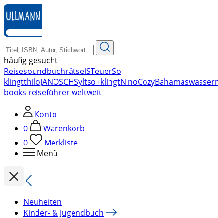
zum
Hauptinhalt
springen
häufig gesucht
Reise
soundbuch
rätsel
STeuer
So
klingt
thilo
JANOSCH
Sylt
so+klingt
Nino
Cozy
Bahamas
wasser
books reiseführer weltweit
Konto
0
Warenkorb
0
Merkliste
Menü
Neuheiten
Kinder- & Jugendbuch