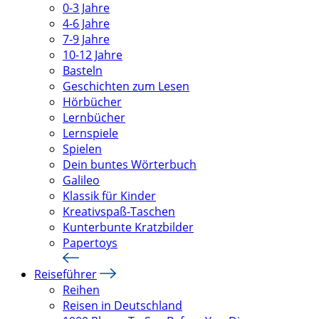
0-3 Jahre
4-6 Jahre
7-9 Jahre
10-12 Jahre
Basteln
Geschichten zum Lesen
Hörbücher
Lernbücher
Lernspiele
Spielen
Dein buntes Wörterbuch
Galileo
Klassik für Kinder
Kreativspaß-Taschen
Kunterbunte Kratzbilder
Papertoys
Reiseführer
Reihen
Reisen in Deutschland