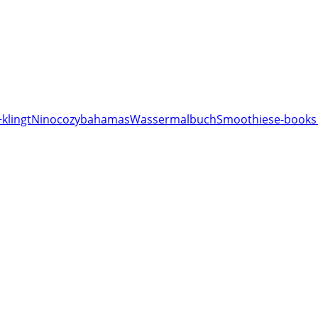
klingt
Nino
cozy
bahamas
Wassermalbuch
Smoothies
e-books 