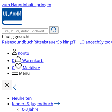
zum Hauptinhalt springen
häufig gesucht
Reise
soundbuch
Rätsel
steuer
So klingt
THILO
Janosch
Sylt
so+
Konto
0
Warenkorb
0
Merkliste
Menü
Neuheiten
Kinder- & Jugendbuch
0-3 Jahre