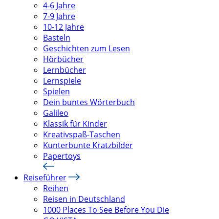
4-6 Jahre
7-9 Jahre
10-12 Jahre
Basteln
Geschichten zum Lesen
Hörbücher
Lernbücher
Lernspiele
Spielen
Dein buntes Wörterbuch
Galileo
Klassik für Kinder
Kreativspaß-Taschen
Kunterbunte Kratzbilder
Papertoys
Reiseführer
Reihen
Reisen in Deutschland
1000 Places To See Before You Die