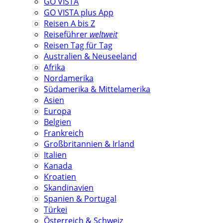
GO VISTA
GO VISTA plus App
Reisen A bis Z
Reiseführer
weltweit
Reisen Tag für Tag
Australien & Neuseeland
Afrika
Nordamerika
Südamerika & Mittelamerika
Asien
Europa
Belgien
Frankreich
Großbritannien & Irland
Italien
Kanada
Kroatien
Skandinavien
Spanien & Portugal
Türkei
Österreich & Schweiz