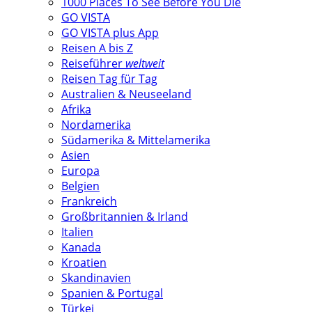
1000 Places To See Before You Die
GO VISTA
GO VISTA plus App
Reisen A bis Z
Reiseführer
weltweit
Reisen Tag für Tag
Australien & Neuseeland
Afrika
Nordamerika
Südamerika & Mittelamerika
Asien
Europa
Belgien
Frankreich
Großbritannien & Irland
Italien
Kanada
Kroatien
Skandinavien
Spanien & Portugal
Türkei