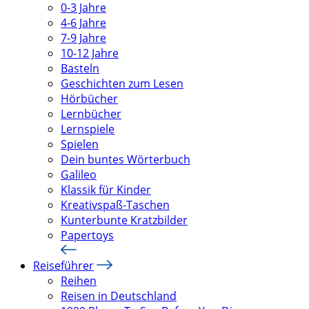
0-3 Jahre
4-6 Jahre
7-9 Jahre
10-12 Jahre
Basteln
Geschichten zum Lesen
Hörbücher
Lernbücher
Lernspiele
Spielen
Dein buntes Wörterbuch
Galileo
Klassik für Kinder
Kreativspaß-Taschen
Kunterbunte Kratzbilder
Papertoys
Reiseführer
Reihen
Reisen in Deutschland