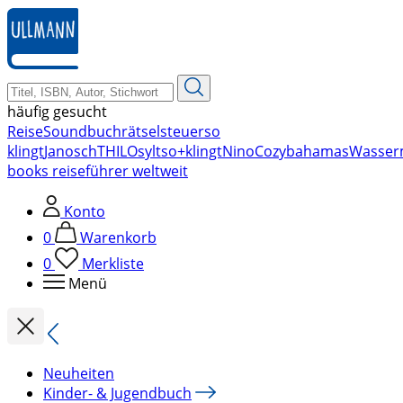
zum
Hauptinhalt
springen
häufig gesucht
Reise
Soundbuch
rätsel
steuer
so
klingt
Janosch
THILO
sylt
so+klingt
Nino
Cozy
bahamas
Wasser
books reiseführer weltweit
Konto
0
Warenkorb
0
Merkliste
Menü
Neuheiten
Kinder- & Jugendbuch