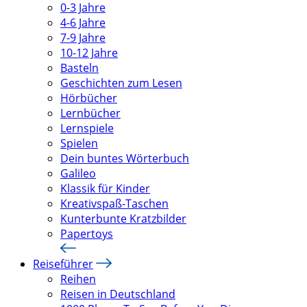
0-3 Jahre
4-6 Jahre
7-9 Jahre
10-12 Jahre
Basteln
Geschichten zum Lesen
Hörbücher
Lernbücher
Lernspiele
Spielen
Dein buntes Wörterbuch
Galileo
Klassik für Kinder
Kreativspaß-Taschen
Kunterbunte Kratzbilder
Papertoys
Reiseführer
Reihen
Reisen in Deutschland