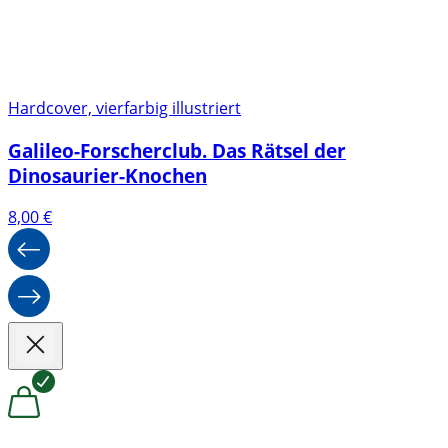
Hardcover, vierfarbig illustriert
Galileo-Forscherclub. Das Rätsel der
Dinosaurier-Knochen
8,00
€