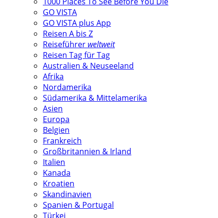
1000 Places To See Before You Die
GO VISTA
GO VISTA plus App
Reisen A bis Z
Reiseführer
weltweit
Reisen Tag für Tag
Australien & Neuseeland
Afrika
Nordamerika
Südamerika & Mittelamerika
Asien
Europa
Belgien
Frankreich
Großbritannien & Irland
Italien
Kanada
Kroatien
Skandinavien
Spanien & Portugal
Türkei