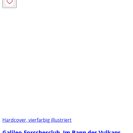
Hardcover, vierfarbig illustriert
Galileo-Forscherclub. Im Bann des Vulkans