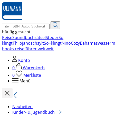
zum
Hauptinhalt
springen
häufig gesucht
Reise
Soundbuch
rätsel
Steuer
So
klingt
Thilo
janosch
sylt
So+klingt
Nino
Cozy
Bahamas
wasserm
books reiseführer weltweit
Konto
0
Warenkorb
0
Merkliste
Menü
Neuheiten
Kinder- & Jugendbuch