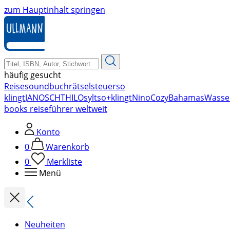
zum Hauptinhalt springen
häufig gesucht
Reise
soundbuch
rätsel
steuer
so
klingt
JANOSCH
THILO
sylt
so+klingt
Nino
Cozy
Bahamas
Wasse
books reiseführer weltweit
Konto
0
Warenkorb
0
Merkliste
Menü
Neuheiten