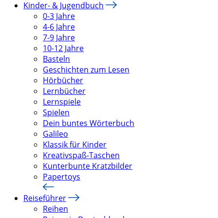
Kinder- & Jugendbuch
0-3 Jahre
4-6 Jahre
7-9 Jahre
10-12 Jahre
Basteln
Geschichten zum Lesen
Hörbücher
Lernbücher
Lernspiele
Spielen
Dein buntes Wörterbuch
Galileo
Klassik für Kinder
Kreativspaß-Taschen
Kunterbunte Kratzbilder
Papertoys
Reiseführer
Reihen