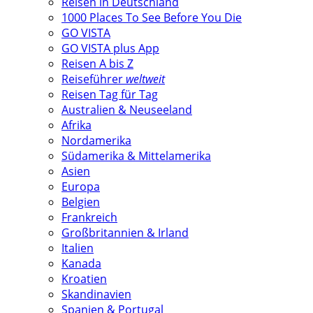
Reisen in Deutschland
1000 Places To See Before You Die
GO VISTA
GO VISTA plus App
Reisen A bis Z
Reiseführer
weltweit
Reisen Tag für Tag
Australien & Neuseeland
Afrika
Nordamerika
Südamerika & Mittelamerika
Asien
Europa
Belgien
Frankreich
Großbritannien & Irland
Italien
Kanada
Kroatien
Skandinavien
Spanien & Portugal