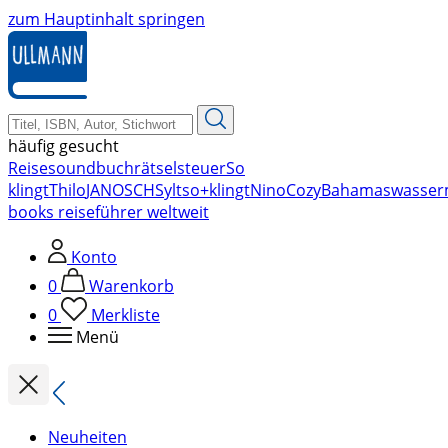
zum Hauptinhalt springen
häufig gesucht
Reise
soundbuch
rätsel
steuer
So
klingt
Thilo
JANOSCH
Sylt
so+klingt
Nino
Cozy
Bahamas
wasser
books reiseführer weltweit
Konto
0
Warenkorb
0
Merkliste
Menü
Neuheiten