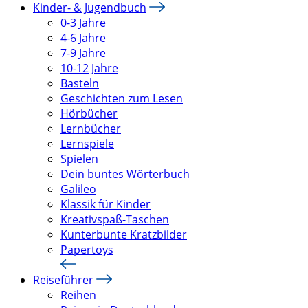
Kinder- & Jugendbuch
0-3 Jahre
4-6 Jahre
7-9 Jahre
10-12 Jahre
Basteln
Geschichten zum Lesen
Hörbücher
Lernbücher
Lernspiele
Spielen
Dein buntes Wörterbuch
Galileo
Klassik für Kinder
Kreativspaß-Taschen
Kunterbunte Kratzbilder
Papertoys
Reiseführer
Reihen