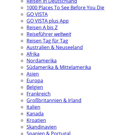
Reisen in Deutschland
1000 Places To See Before You Die
GO VISTA
GO VISTA plus App
Reisen A bis Z
Reiseführer
weltweit
Reisen Tag für Tag
Australien & Neuseeland
Afrika
Nordamerika
Südamerika & Mittelamerika
Asien
Europa
Belgien
Frankreich
Großbritannien & Irland
Italien
Kanada
Kroatien
Skandinavien
Spanien & Portugal