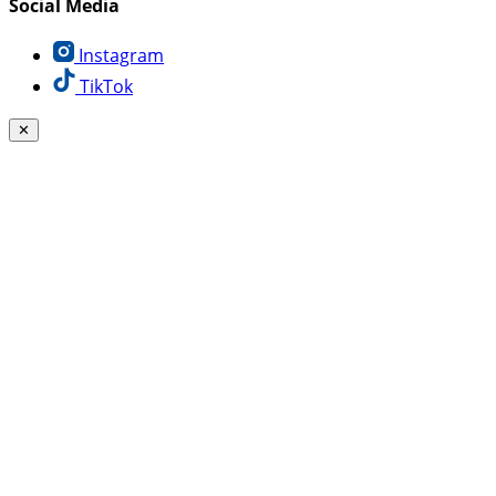
Social Media
Instagram
TikTok
✕