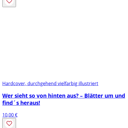
Hardcover, durchgehend vielfarbig illustriert
Wer sieht so von hinten aus? – Blätter um und
find´s heraus!
10,00
€