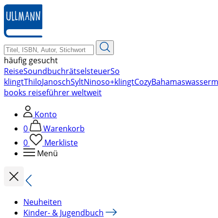
zum
Hauptinhalt
springen
häufig gesucht
Reise
Soundbuch
rätsel
steuer
So
klingt
Thilo
Janosch
Sylt
Nino
so+klingt
Cozy
Bahamas
wasserm
books reiseführer weltweit
Konto
0
Warenkorb
0
Merkliste
Menü
Neuheiten
Kinder- & Jugendbuch