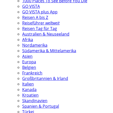
1000 Places To See Before You Die
GO VISTA
GO VISTA plus App
Reisen A bis Z
Reiseführer
weltweit
Reisen Tag für Tag
Australien & Neuseeland
Afrika
Nordamerika
Südamerika & Mittelamerika
Asien
Europa
Belgien
Frankreich
Großbritannien & Irland
Italien
Kanada
Kroatien
Skandinavien
Spanien & Portugal
Türkei