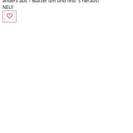
anders aus – Blätter um und find´s heraus!
NEU!