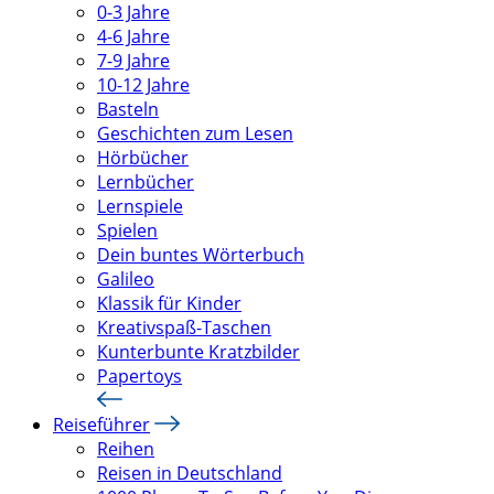
0-3 Jahre
4-6 Jahre
7-9 Jahre
10-12 Jahre
Basteln
Geschichten zum Lesen
Hörbücher
Lernbücher
Lernspiele
Spielen
Dein buntes Wörterbuch
Galileo
Klassik für Kinder
Kreativspaß-Taschen
Kunterbunte Kratzbilder
Papertoys
Reiseführer
Reihen
Reisen in Deutschland