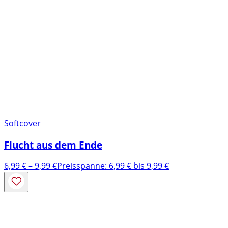
Softcover
Flucht aus dem Ende
6,99
€
–
9,99
€
Preisspanne: 6,99 € bis 9,99 €