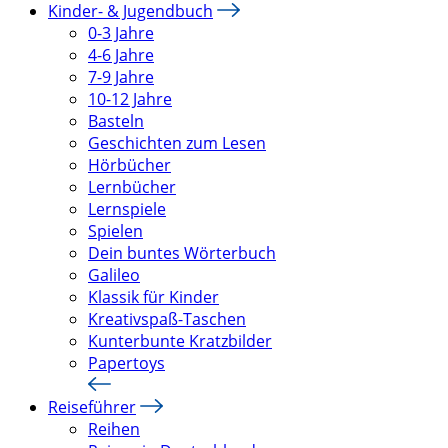
Kinder- & Jugendbuch
0-3 Jahre
4-6 Jahre
7-9 Jahre
10-12 Jahre
Basteln
Geschichten zum Lesen
Hörbücher
Lernbücher
Lernspiele
Spielen
Dein buntes Wörterbuch
Galileo
Klassik für Kinder
Kreativspaß-Taschen
Kunterbunte Kratzbilder
Papertoys
Reiseführer
Reihen