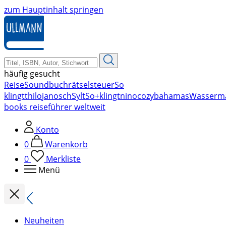
zum Hauptinhalt springen
häufig gesucht
Reise
Soundbuch
rätsel
steuer
So
klingt
thilo
janosch
Sylt
So+klingt
nino
cozy
bahamas
Wasserm
books reiseführer weltweit
Konto
0
Warenkorb
0
Merkliste
Menü
Neuheiten