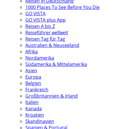
Reisen in Deutschland
1000 Places To See Before You Die
GO VISTA
GO VISTA plus App
Reisen A bis Z
Reiseführer
weltweit
Reisen Tag für Tag
Australien & Neuseeland
Afrika
Nordamerika
Südamerika & Mittelamerika
Asien
Europa
Belgien
Frankreich
Großbritannien & Irland
Italien
Kanada
Kroatien
Skandinavien
Spanien & Portugal