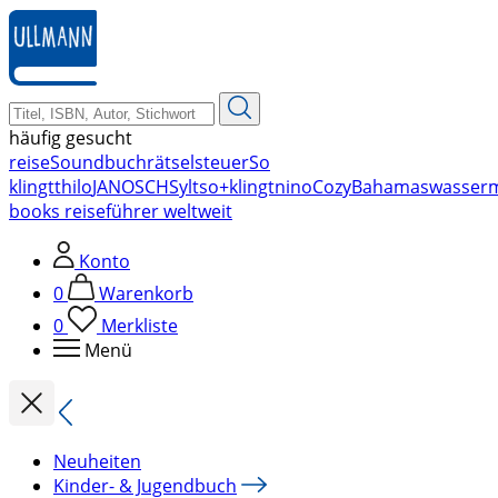
zum
Hauptinhalt
springen
häufig gesucht
reise
Soundbuch
rätsel
steuer
So
klingt
thilo
JANOSCH
Sylt
so+klingt
nino
Cozy
Bahamas
wasser
books reiseführer weltweit
Konto
0
Warenkorb
0
Merkliste
Menü
Neuheiten
Kinder- & Jugendbuch