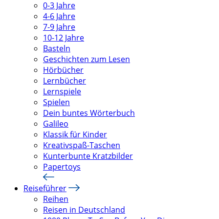
0-3 Jahre
4-6 Jahre
7-9 Jahre
10-12 Jahre
Basteln
Geschichten zum Lesen
Hörbücher
Lernbücher
Lernspiele
Spielen
Dein buntes Wörterbuch
Galileo
Klassik für Kinder
Kreativspaß-Taschen
Kunterbunte Kratzbilder
Papertoys
Reiseführer
Reihen
Reisen in Deutschland