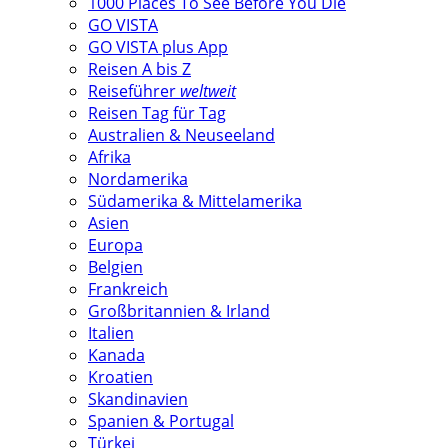
1000 Places To See Before You Die
GO VISTA
GO VISTA plus App
Reisen A bis Z
Reiseführer
weltweit
Reisen Tag für Tag
Australien & Neuseeland
Afrika
Nordamerika
Südamerika & Mittelamerika
Asien
Europa
Belgien
Frankreich
Großbritannien & Irland
Italien
Kanada
Kroatien
Skandinavien
Spanien & Portugal
Türkei