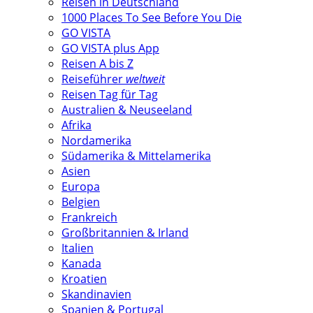
Reisen in Deutschland
1000 Places To See Before You Die
GO VISTA
GO VISTA plus App
Reisen A bis Z
Reiseführer
weltweit
Reisen Tag für Tag
Australien & Neuseeland
Afrika
Nordamerika
Südamerika & Mittelamerika
Asien
Europa
Belgien
Frankreich
Großbritannien & Irland
Italien
Kanada
Kroatien
Skandinavien
Spanien & Portugal