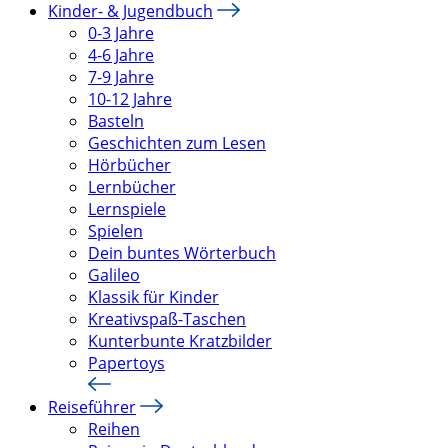
Kinder- & Jugendbuch
0-3 Jahre
4-6 Jahre
7-9 Jahre
10-12 Jahre
Basteln
Geschichten zum Lesen
Hörbücher
Lernbücher
Lernspiele
Spielen
Dein buntes Wörterbuch
Galileo
Klassik für Kinder
Kreativspaß-Taschen
Kunterbunte Kratzbilder
Papertoys
Reiseführer
Reihen