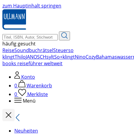
zum Hauptinhalt springen
häufig gesucht
Reise
Soundbuch
rätsel
Steuer
so
klingt
Thilo
JANOSCH
sylt
So+klingt
Nino
Cozy
Bahamas
wasser
books reiseführer weltweit
Konto
0
Warenkorb
0
Merkliste
Menü
Neuheiten