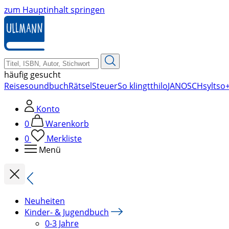
zum Hauptinhalt springen
häufig gesucht
Reise
soundbuch
Rätsel
Steuer
So klingt
thilo
JANOSCH
sylt
so+
Konto
0
Warenkorb
0
Merkliste
Menü
Neuheiten
Kinder- & Jugendbuch
0-3 Jahre