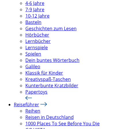
4-6 Jahre
7-9 Jahre
10-12 Jahre
Basteln
Geschichten zum Lesen
Hörbücher
Lernbücher
Lernspiele
Spielen
Dein buntes Wörterbuch
Galileo
Klassik für Kinder
Kreativspaß-Taschen
Kunterbunte Kratzbilder
Papertoys
Reiseführer
Reihen
Reisen in Deutschland
1000 Places To See Before You Die