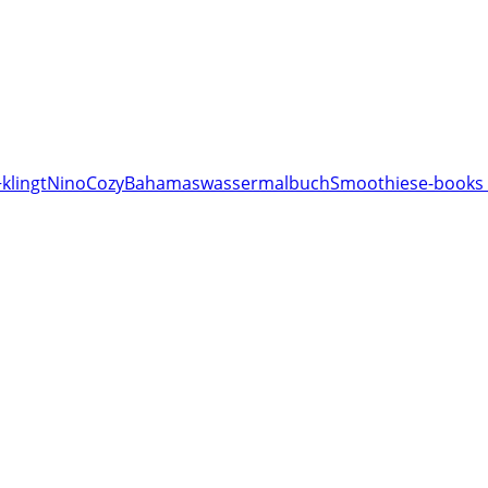
klingt
Nino
Cozy
Bahamas
wassermalbuch
Smoothies
e-books 