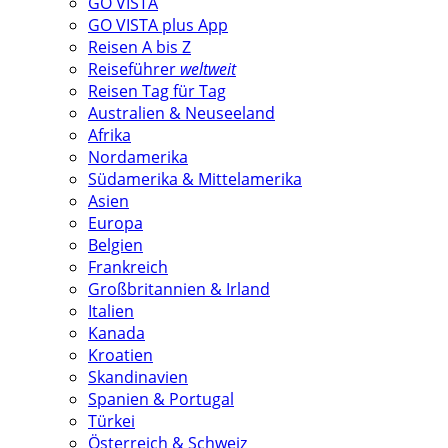
GO VISTA
GO VISTA plus App
Reisen A bis Z
Reiseführer
weltweit
Reisen Tag für Tag
Australien & Neuseeland
Afrika
Nordamerika
Südamerika & Mittelamerika
Asien
Europa
Belgien
Frankreich
Großbritannien & Irland
Italien
Kanada
Kroatien
Skandinavien
Spanien & Portugal
Türkei
Österreich & Schweiz