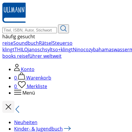
zum
Hauptinhalt
springen
häufig gesucht
reise
Soundbuch
Rätsel
Steuer
so
klingt
THILO
janosch
sylt
so+klingt
Nino
cozy
bahamas
wasser
books reiseführer weltweit
Konto
0
Warenkorb
0
Merkliste
Menü
Neuheiten
Kinder- & Jugendbuch