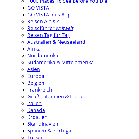
1000 Places To See Before You Die
GO VISTA
GO VISTA plus App
Reisen A bis Z
Reiseführer
weltweit
Reisen Tag für Tag
Australien & Neuseeland
Afrika
Nordamerika
Südamerika & Mittelamerika
Asien
Europa
Belgien
Frankreich
Großbritannien & Irland
Italien
Kanada
Kroatien
Skandinavien
Spanien & Portugal
Türkei