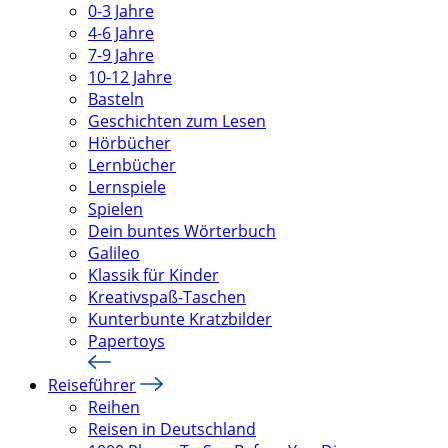
0-3 Jahre
4-6 Jahre
7-9 Jahre
10-12 Jahre
Basteln
Geschichten zum Lesen
Hörbücher
Lernbücher
Lernspiele
Spielen
Dein buntes Wörterbuch
Galileo
Klassik für Kinder
Kreativspaß-Taschen
Kunterbunte Kratzbilder
Papertoys
Reiseführer
Reihen
Reisen in Deutschland