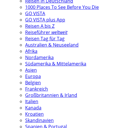
Reisen in Deutschland
1000 Places To See Before You Die
GO VISTA
GO VISTA plus App
Reisen A bis Z
Reiseführer
weltweit
Reisen Tag für Tag
Australien & Neuseeland
Afrika
Nordamerika
Südamerika & Mittelamerika
Asien
Europa
Belgien
Frankreich
Großbritannien & Irland
Italien
Kanada
Kroatien
Skandinavien
Spanien & Portugal