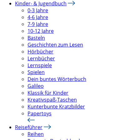
Kinder- & Jugendbuch
0-3 Jahre
4-6 Jahre
7-9 Jahre
10-12 Jahre
Basteln
Geschichten zum Lesen
Hörbücher
Lernbücher
Lernspiele
Spielen
Dein buntes Wörterbuch
Galileo
Klassik für Kinder
Kreativspaß-Taschen
Kunterbunte Kratzbilder
Papertoys
Reiseführer
Reihen