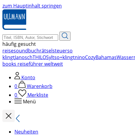
zum Hauptinhalt springen
häufig gesucht
reise
soundbuch
rätsel
steuer
so
klingt
Janosch
THILO
Sylt
so+klingt
nino
Cozy
Bahamas
Wasser
books reiseführer weltweit
Konto
0
Warenkorb
0
Merkliste
Menü
Neuheiten