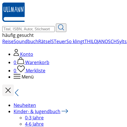
zum
Hauptinhalt
springen
häufig gesucht
Reise
Soundbuch
Rätsel
STeuer
So klingt
THILO
JANOSCH
Sylt
s
Konto
0
Warenkorb
0
Merkliste
Menü
Neuheiten
Kinder- & Jugendbuch
0-3 Jahre
4-6 Jahre