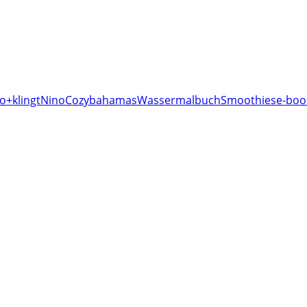
o+klingt
Nino
Cozy
bahamas
Wassermalbuch
Smoothies
e-boo