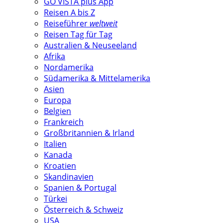
GO VISTA plus App
Reisen A bis Z
Reiseführer
weltweit
Reisen Tag für Tag
Australien & Neuseeland
Afrika
Nordamerika
Südamerika & Mittelamerika
Asien
Europa
Belgien
Frankreich
Großbritannien & Irland
Italien
Kanada
Kroatien
Skandinavien
Spanien & Portugal
Türkei
Österreich & Schweiz
USA