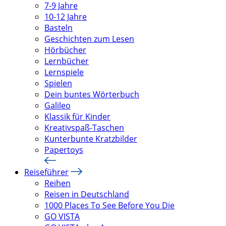
7-9 Jahre
10-12 Jahre
Basteln
Geschichten zum Lesen
Hörbücher
Lernbücher
Lernspiele
Spielen
Dein buntes Wörterbuch
Galileo
Klassik für Kinder
Kreativspaß-Taschen
Kunterbunte Kratzbilder
Papertoys
Reiseführer
Reihen
Reisen in Deutschland
1000 Places To See Before You Die
GO VISTA