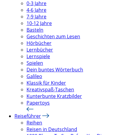
0-3 Jahre
4-6 Jahre
7-9 Jahre
10-12 Jahre
Basteln
Geschichten zum Lesen
Hörbücher
Lernbücher
Lernspiele
Spielen
Dein buntes Wörterbuch
Galileo
Klassik für Kinder
Kreativspaß-Taschen
Kunterbunte Kratzbilder
Papertoys
Reiseführer
Reihen
Reisen in Deutschland