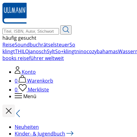
zum
Hauptinhalt
springen
häufig gesucht
Reise
Soundbuch
rätsel
steuer
So
klingt
THILO
janosch
Sylt
So+klingt
nino
cozy
bahamas
Wasser
books reiseführer weltweit
Konto
0
Warenkorb
0
Merkliste
Menü
Neuheiten
Kinder- & Jugendbuch