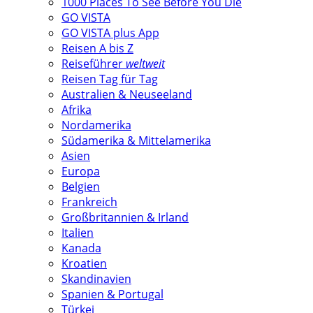
1000 Places To See Before You Die
GO VISTA
GO VISTA plus App
Reisen A bis Z
Reiseführer
weltweit
Reisen Tag für Tag
Australien & Neuseeland
Afrika
Nordamerika
Südamerika & Mittelamerika
Asien
Europa
Belgien
Frankreich
Großbritannien & Irland
Italien
Kanada
Kroatien
Skandinavien
Spanien & Portugal
Türkei