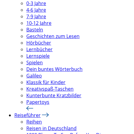
0-3 Jahre
4-6 Jahre
7-9 Jahre
10-12 Jahre
Basteln
Geschichten zum Lesen
Hörbücher
Lernbücher
Lernspiele
Spielen
Dein buntes Wörterbuch
Galileo
Klassik für Kinder
Kreativspaß-Taschen
Kunterbunte Kratzbilder
Papertoys
Reiseführer
Reihen
Reisen in Deutschland