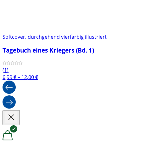
Softcover, durchgehend vierfarbig illustriert
Tagebuch eines Kriegers (Bd. 1)
(1)
Preisspanne:
6,99
€
–
12,00
€
6,99 €
bis
12,00 €