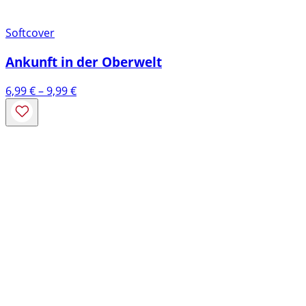
Softcover
Ankunft in der Oberwelt
Preisspanne:
6,99
€
–
9,99
€
6,99 €
bis
9,99 €