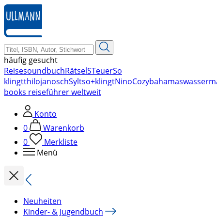
zum
Hauptinhalt
springen
häufig gesucht
Reise
soundbuch
Rätsel
STeuer
So
klingt
thilo
janosch
Sylt
so+klingt
Nino
Cozy
bahamas
wasserm
books reiseführer weltweit
Konto
0
Warenkorb
0
Merkliste
Menü
Neuheiten
Kinder- & Jugendbuch