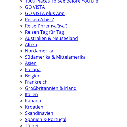
1000 Places To See Before You Die
GO VISTA
GO VISTA plus App
Reisen A bis Z
Reiseführer
weltweit
Reisen Tag für Tag
Australien & Neuseeland
Afrika
Nordamerika
Südamerika & Mittelamerika
Asien
Europa
Belgien
Frankreich
Großbritannien & Irland
Italien
Kanada
Kroatien
Skandinavien
Spanien & Portugal
Türkei