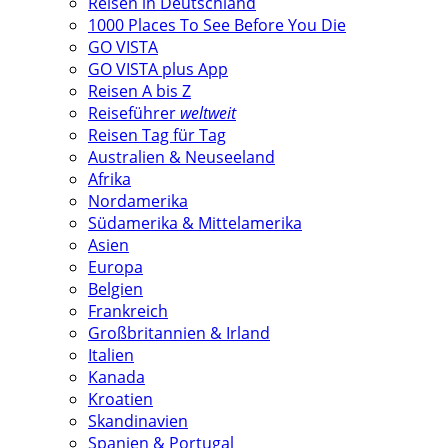
Reisen in Deutschland
1000 Places To See Before You Die
GO VISTA
GO VISTA plus App
Reisen A bis Z
Reiseführer
weltweit
Reisen Tag für Tag
Australien & Neuseeland
Afrika
Nordamerika
Südamerika & Mittelamerika
Asien
Europa
Belgien
Frankreich
Großbritannien & Irland
Italien
Kanada
Kroatien
Skandinavien
Spanien & Portugal