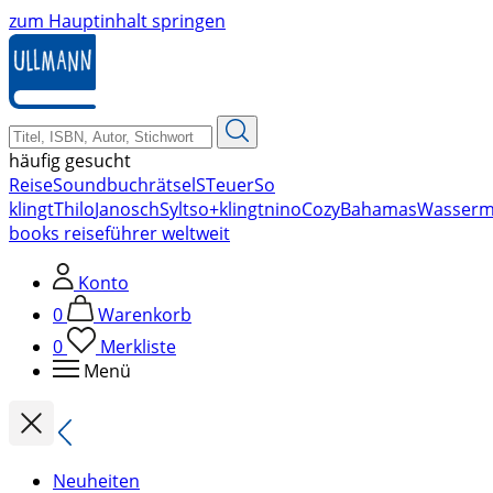
zum Hauptinhalt springen
häufig gesucht
Reise
Soundbuch
rätsel
STeuer
So
klingt
Thilo
Janosch
Sylt
so+klingt
nino
Cozy
Bahamas
Wasserm
books reiseführer weltweit
Konto
0
Warenkorb
0
Merkliste
Menü
Neuheiten