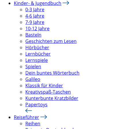
Kinder- & Jugendbuch
0-3 Jahre
4-6 Jahre
7-9 Jahre
10-12 Jahre
Basteln
Geschichten zum Lesen
Hörbücher
Lernbücher
Lernspiele
Spielen
Dein buntes Wörterbuch
Galileo
Klassik für Kinder
Kreativspaß-Taschen
Kunterbunte Kratzbilder
Papertoys
Reiseführer
Reihen