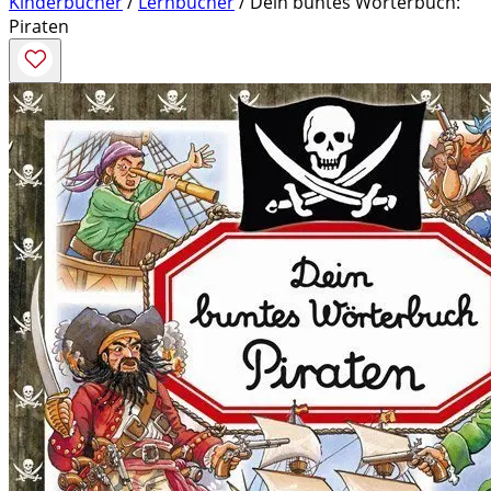
Kinderbücher
/
Lernbücher
/ Dein buntes Wörterbuch:
Piraten