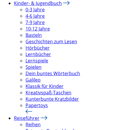
Kinder- & Jugendbuch
0-3 Jahre
4-6 Jahre
7-9 Jahre
10-12 Jahre
Basteln
Geschichten zum Lesen
Hörbücher
Lernbücher
Lernspiele
Spielen
Dein buntes Wörterbuch
Galileo
Klassik für Kinder
Kreativspaß-Taschen
Kunterbunte Kratzbilder
Papertoys
Reiseführer
Reihen