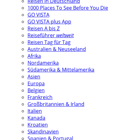
Reisen in Deutschland
1000 Places To See Before You Die
GO VISTA
GO VISTA plus App
Reisen A bis Z
Reiseführer
weltweit
Reisen Tag für Tag
Australien & Neuseeland
Afrika
Nordamerika
Südamerika & Mittelamerika
Asien
Europa
Belgien
Frankreich
Großbritannien & Irland
Italien
Kanada
Kroatien
Skandinavien
Spanien & Portugal