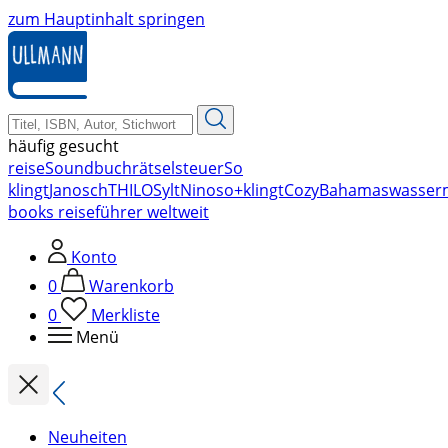
zum Hauptinhalt springen
häufig gesucht
reise
Soundbuch
rätsel
steuer
So
klingt
Janosch
THILO
Sylt
Nino
so+klingt
Cozy
Bahamas
wasser
books reiseführer weltweit
Konto
0
Warenkorb
0
Merkliste
Menü
Neuheiten