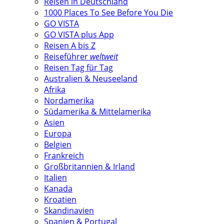
Reisen in Deutschland
1000 Places To See Before You Die
GO VISTA
GO VISTA plus App
Reisen A bis Z
Reiseführer
weltweit
Reisen Tag für Tag
Australien & Neuseeland
Afrika
Nordamerika
Südamerika & Mittelamerika
Asien
Europa
Belgien
Frankreich
Großbritannien & Irland
Italien
Kanada
Kroatien
Skandinavien
Spanien & Portugal