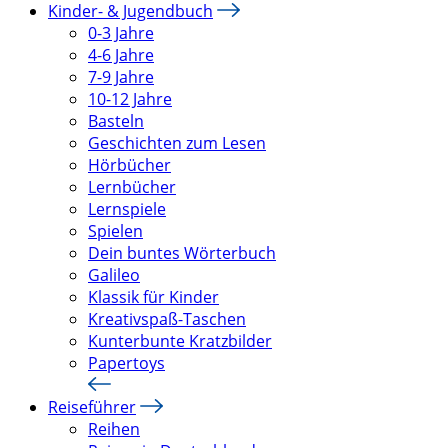
Kinder- & Jugendbuch
0-3 Jahre
4-6 Jahre
7-9 Jahre
10-12 Jahre
Basteln
Geschichten zum Lesen
Hörbücher
Lernbücher
Lernspiele
Spielen
Dein buntes Wörterbuch
Galileo
Klassik für Kinder
Kreativspaß-Taschen
Kunterbunte Kratzbilder
Papertoys
Reiseführer
Reihen