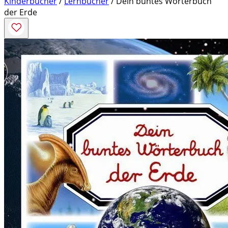
Kinderbücher
/
Lernbücher
/ Dein buntes Wörterbuch
der Erde