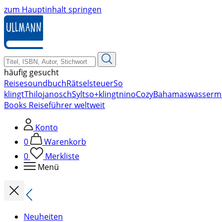
zum Hauptinhalt springen
häufig gesucht
Reise
soundbuch
Rätsel
steuer
So
klingt
Thilo
janosch
Sylt
so+klingt
nino
Cozy
Bahamas
wasserm
Books Reiseführer weltweit
Konto
0
Warenkorb
0
Merkliste
Menü
Neuheiten