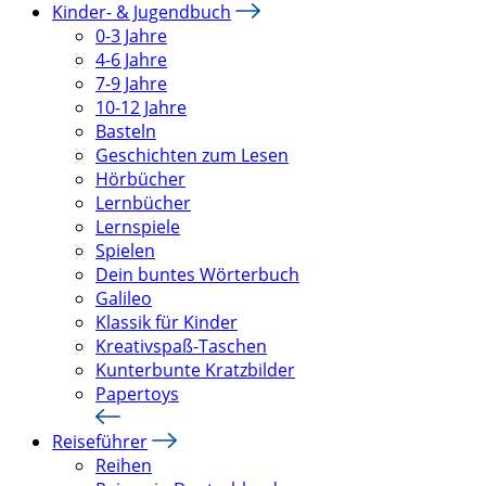
Kinder- & Jugendbuch
0-3 Jahre
4-6 Jahre
7-9 Jahre
10-12 Jahre
Basteln
Geschichten zum Lesen
Hörbücher
Lernbücher
Lernspiele
Spielen
Dein buntes Wörterbuch
Galileo
Klassik für Kinder
Kreativspaß-Taschen
Kunterbunte Kratzbilder
Papertoys
Reiseführer
Reihen