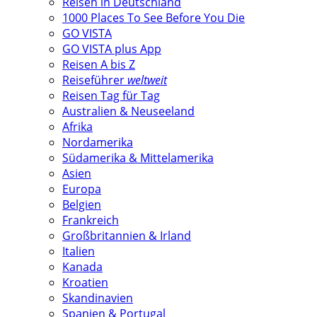
Reisen in Deutschland
1000 Places To See Before You Die
GO VISTA
GO VISTA plus App
Reisen A bis Z
Reiseführer
weltweit
Reisen Tag für Tag
Australien & Neuseeland
Afrika
Nordamerika
Südamerika & Mittelamerika
Asien
Europa
Belgien
Frankreich
Großbritannien & Irland
Italien
Kanada
Kroatien
Skandinavien
Spanien & Portugal