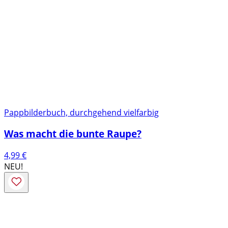
Pappbilderbuch, durchgehend vielfarbig
Was macht die bunte Raupe?
4,99
€
NEU!