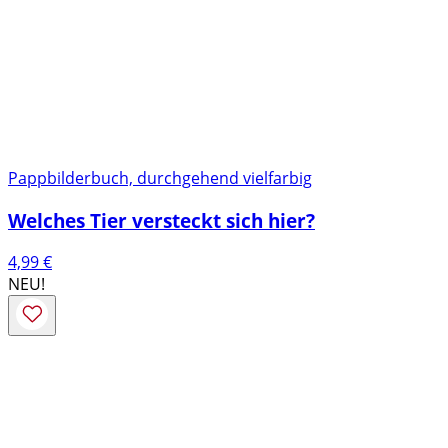
Pappbilderbuch, durchgehend vielfarbig
Welches Tier versteckt sich hier?
4,99
€
NEU!