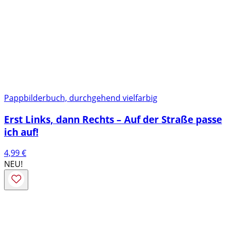
Pappbilderbuch, durchgehend vielfarbig
Erst Links, dann Rechts – Auf der Straße passe
ich auf!
4,99
€
NEU!