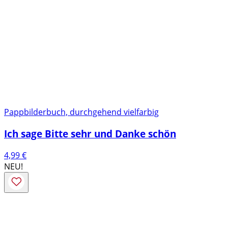
Pappbilderbuch, durchgehend vielfarbig
Ich sage Bitte sehr und Danke schön
4,99
€
NEU!