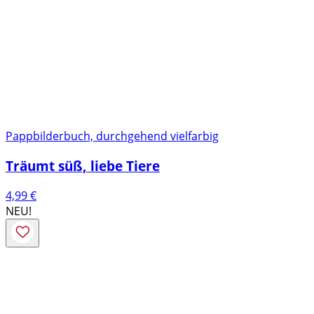
Pappbilderbuch, durchgehend vielfarbig
Träumt süß, liebe Tiere
4,99
€
NEU!