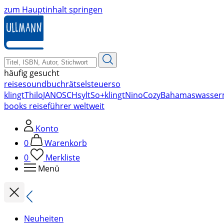
zum Hauptinhalt springen
häufig gesucht
reise
soundbuch
rätsel
steuer
so
klingt
Thilo
JANOSCH
sylt
So+klingt
Nino
Cozy
Bahamas
wasser
books reiseführer weltweit
Konto
0
Warenkorb
0
Merkliste
Menü
Neuheiten