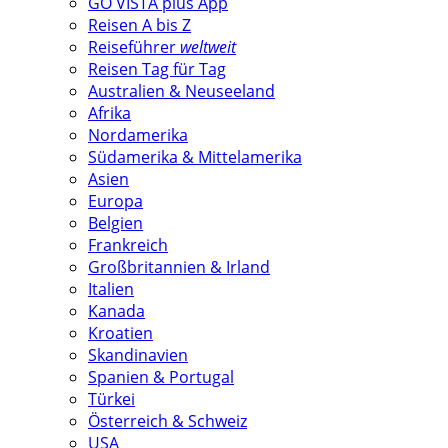
GO VISTA plus App
Reisen A bis Z
Reiseführer
weltweit
Reisen Tag für Tag
Australien & Neuseeland
Afrika
Nordamerika
Südamerika & Mittelamerika
Asien
Europa
Belgien
Frankreich
Großbritannien & Irland
Italien
Kanada
Kroatien
Skandinavien
Spanien & Portugal
Türkei
Österreich & Schweiz
USA