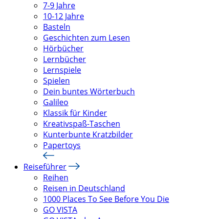
7-9 Jahre
10-12 Jahre
Basteln
Geschichten zum Lesen
Hörbücher
Lernbücher
Lernspiele
Spielen
Dein buntes Wörterbuch
Galileo
Klassik für Kinder
Kreativspaß-Taschen
Kunterbunte Kratzbilder
Papertoys
Reiseführer
Reihen
Reisen in Deutschland
1000 Places To See Before You Die
GO VISTA