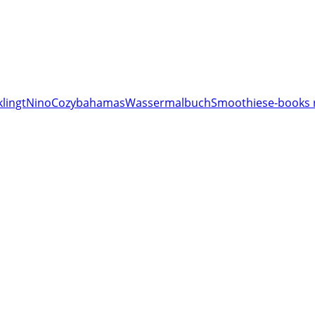
lingt
Nino
Cozy
bahamas
Wassermalbuch
Smoothies
e-books 