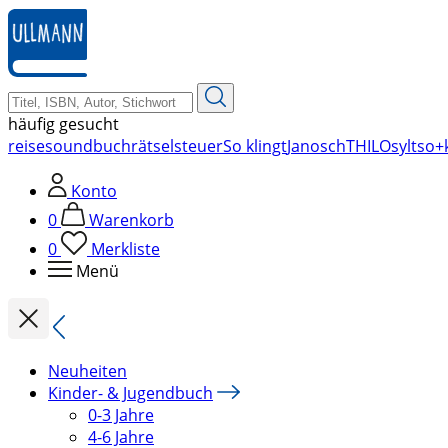
zum
Hauptinhalt
springen
häufig gesucht
reise
soundbuch
rätsel
steuer
So klingt
Janosch
THILO
sylt
so+k
Konto
0
Warenkorb
0
Merkliste
Menü
Neuheiten
Kinder- & Jugendbuch
0-3 Jahre
4-6 Jahre