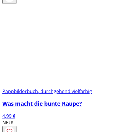
Pappbilderbuch, durchgehend vielfarbig
Was macht die bunte Raupe?
4,99
€
NEU!