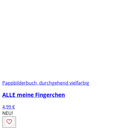
Pappbilderbuch, durchgehend vielfarbig
ALLE meine Fingerchen
4,99
€
NEU!