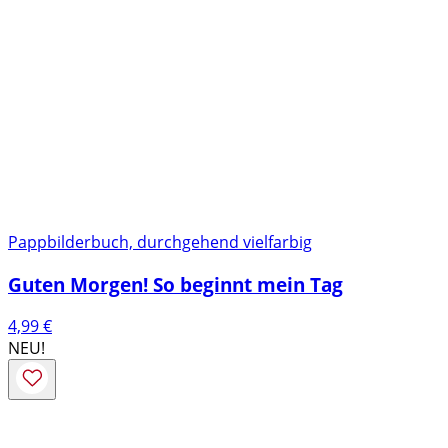
Pappbilderbuch, durchgehend vielfarbig
Guten Morgen! So beginnt mein Tag
4,99
€
NEU!