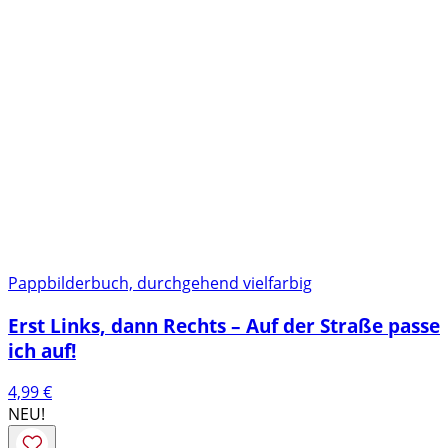
Pappbilderbuch, durchgehend vielfarbig
Erst Links, dann Rechts – Auf der Straße passe
ich auf!
4,99
€
NEU!