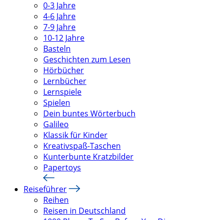
0-3 Jahre
4-6 Jahre
7-9 Jahre
10-12 Jahre
Basteln
Geschichten zum Lesen
Hörbücher
Lernbücher
Lernspiele
Spielen
Dein buntes Wörterbuch
Galileo
Klassik für Kinder
Kreativspaß-Taschen
Kunterbunte Kratzbilder
Papertoys
Reiseführer
Reihen
Reisen in Deutschland