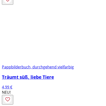
Pappbilderbuch, durchgehend vielfarbig
Träumt süß, liebe Tiere
4,99
€
NEU!