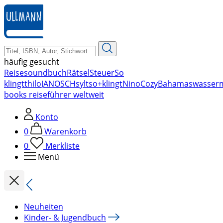
zum
Hauptinhalt
springen
häufig gesucht
Reise
soundbuch
Rätsel
Steuer
So
klingt
thilo
JANOSCH
sylt
so+klingt
Nino
Cozy
Bahamas
wasser
books reiseführer weltweit
Konto
0
Warenkorb
0
Merkliste
Menü
Neuheiten
Kinder- & Jugendbuch