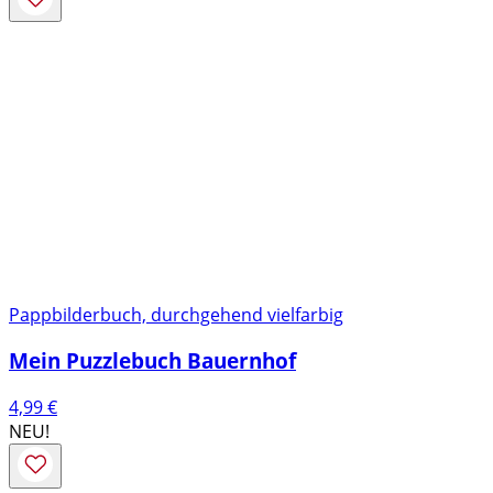
Pappbilderbuch, durchgehend vielfarbig
Mein Puzzlebuch Bauernhof
4,99
€
NEU!