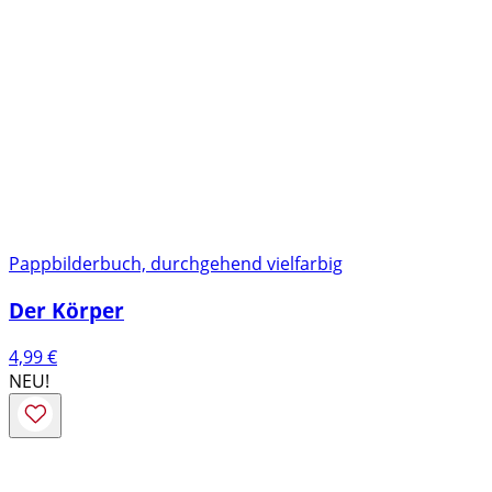
Pappbilderbuch, durchgehend vielfarbig
Der Körper
4,99
€
NEU!