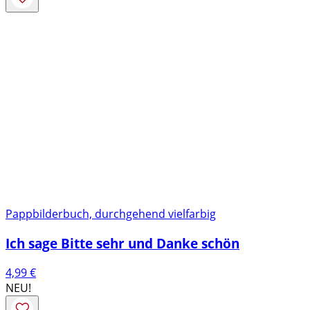
Pappbilderbuch, durchgehend vielfarbig
Ich sage Bitte sehr und Danke schön
4,99
€
NEU!