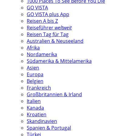
1000 Places To See Before You Die
GO VISTA
GO VISTA plus App
Reisen A bis Z
Reiseführer
weltweit
Reisen Tag für Tag
Australien & Neuseeland
Afrika
Nordamerika
Südamerika & Mittelamerika
Asien
Europa
Belgien
Frankreich
Großbritannien & Irland
Italien
Kanada
Kroatien
Skandinavien
Spanien & Portugal
Türkei