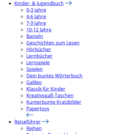
Kinder- & Jugendbuch
0-3 Jahre
4-6 Jahre
7-9 Jahre
10-12 Jahre
Basteln
Geschichten zum Lesen
Hörbücher
Lernbücher
Lernspiele
Spielen
Dein buntes Wörterbuch
Galileo
Klassik für Kinder
Kreativspaß-Taschen
Kunterbunte Kratzbilder
Papertoys
Reiseführer
Reihen