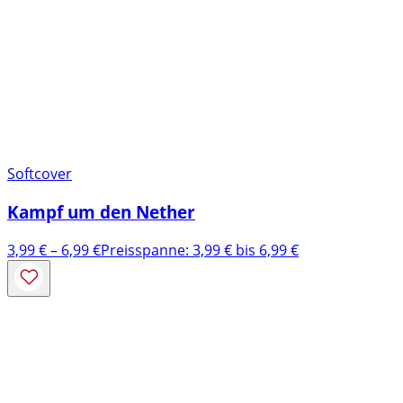
Softcover
Kampf um den Nether
3,99
€
–
6,99
€
Preisspanne: 3,99 € bis 6,99 €