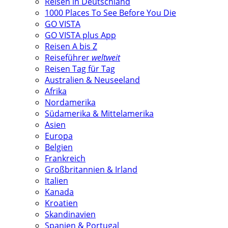
Reisen in Deutschland
1000 Places To See Before You Die
GO VISTA
GO VISTA plus App
Reisen A bis Z
Reiseführer
weltweit
Reisen Tag für Tag
Australien & Neuseeland
Afrika
Nordamerika
Südamerika & Mittelamerika
Asien
Europa
Belgien
Frankreich
Großbritannien & Irland
Italien
Kanada
Kroatien
Skandinavien
Spanien & Portugal