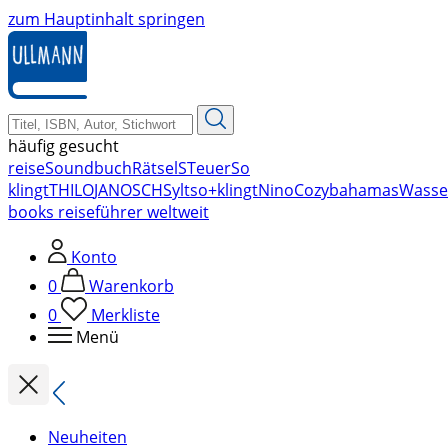
zum Hauptinhalt springen
häufig gesucht
reise
Soundbuch
Rätsel
STeuer
So
klingt
THILO
JANOSCH
Sylt
so+klingt
Nino
Cozy
bahamas
Wasse
books reiseführer weltweit
Konto
0
Warenkorb
0
Merkliste
Menü
Neuheiten