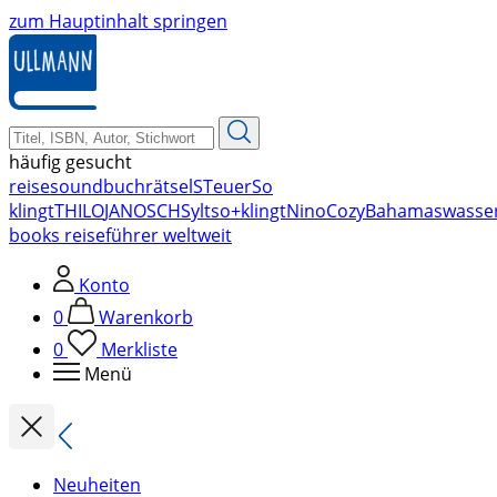
zum Hauptinhalt springen
häufig gesucht
reise
soundbuch
rätsel
STeuer
So
klingt
THILO
JANOSCH
Sylt
so+klingt
Nino
Cozy
Bahamas
wasse
books reiseführer weltweit
Konto
0
Warenkorb
0
Merkliste
Menü
Neuheiten