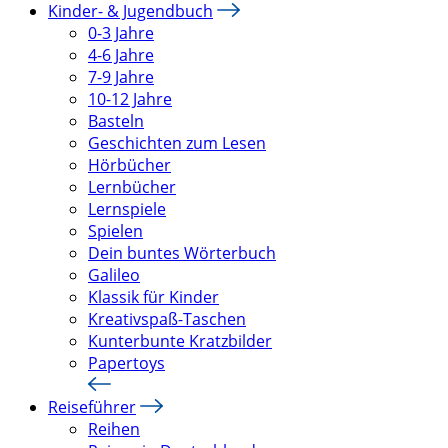
Kinder- & Jugendbuch
0-3 Jahre
4-6 Jahre
7-9 Jahre
10-12 Jahre
Basteln
Geschichten zum Lesen
Hörbücher
Lernbücher
Lernspiele
Spielen
Dein buntes Wörterbuch
Galileo
Klassik für Kinder
Kreativspaß-Taschen
Kunterbunte Kratzbilder
Papertoys
Reiseführer
Reihen