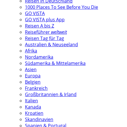
Reisen in Deutschland
1000 Places To See Before You Die
GO VISTA
GO VISTA plus App
Reisen A bis Z
Reiseführer
weltweit
Reisen Tag für Tag
Australien & Neuseeland
Afrika
Nordamerika
Südamerika & Mittelamerika
Asien
Europa
Belgien
Frankreich
Großbritannien & Irland
Italien
Kanada
Kroatien
Skandinavien
Spanien & Portugal