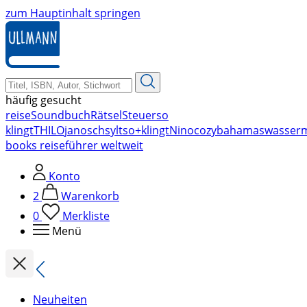
zum Hauptinhalt springen
häufig gesucht
reise
Soundbuch
Rätsel
Steuer
so
klingt
THILO
janosch
sylt
so+klingt
Nino
cozy
bahamas
wasser
books reiseführer weltweit
Konto
2
Warenkorb
0
Merkliste
Menü
Neuheiten