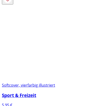
Softcover, vierfarbig illustriert
Sport & Freizeit
5,95
€