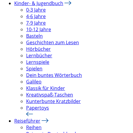
Kinder- & Jugendbuch
0-3 Jahre
4-6 Jahre
7-9 Jahre
10-12 Jahre
Basteln
Geschichten zum Lesen
Hörbücher
Lernbücher
Lernspiele
Spielen
Dein buntes Wörterbuch
Galileo
Klassik für Kinder
Kreativspaß-Taschen
Kunterbunte Kratzbilder
Papertoys
Reiseführer
Reihen