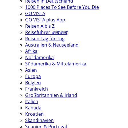
Reisen in Deutschland
1000 Places To See Before You Die
GO VISTA
GO VISTA plus App
Reisen A bis Z
Reiseführer
weltweit
Reisen Tag für Tag
Australien & Neuseeland
Afrika
Nordamerika
Südamerika & Mittelamerika
Asien
Europa
Belgien
Frankreich
Großbritannien & Irland
Italien
Kanada
Kroatien
Skandinavien
Spanien & Portugal