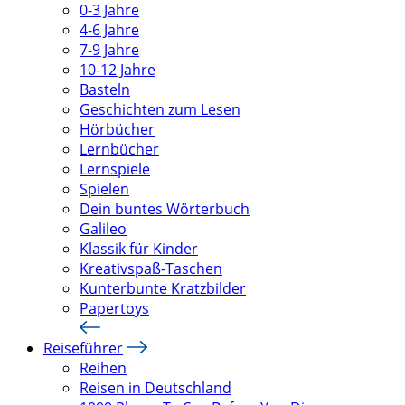
0-3 Jahre
4-6 Jahre
7-9 Jahre
10-12 Jahre
Basteln
Geschichten zum Lesen
Hörbücher
Lernbücher
Lernspiele
Spielen
Dein buntes Wörterbuch
Galileo
Klassik für Kinder
Kreativspaß-Taschen
Kunterbunte Kratzbilder
Papertoys
Reiseführer
Reihen
Reisen in Deutschland