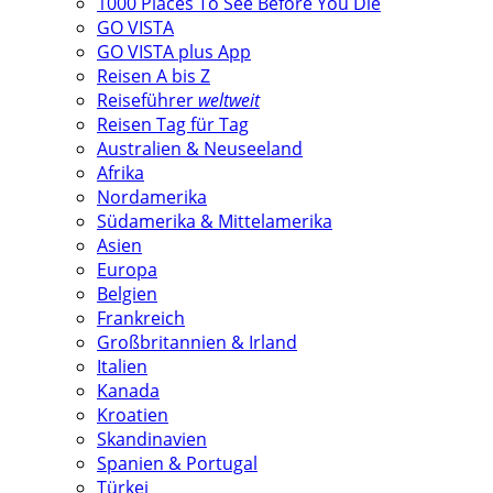
1000 Places To See Before You Die
GO VISTA
GO VISTA plus App
Reisen A bis Z
Reiseführer
weltweit
Reisen Tag für Tag
Australien & Neuseeland
Afrika
Nordamerika
Südamerika & Mittelamerika
Asien
Europa
Belgien
Frankreich
Großbritannien & Irland
Italien
Kanada
Kroatien
Skandinavien
Spanien & Portugal
Türkei