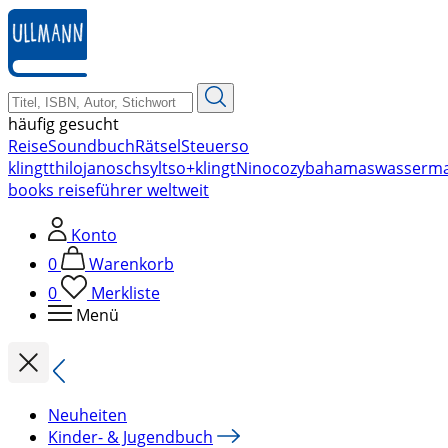
zum
Hauptinhalt
springen
häufig gesucht
Reise
Soundbuch
Rätsel
Steuer
so
klingt
thilo
janosch
sylt
so+klingt
Nino
cozy
bahamas
wasserm
books reiseführer weltweit
Konto
0
Warenkorb
0
Merkliste
Menü
Neuheiten
Kinder- & Jugendbuch