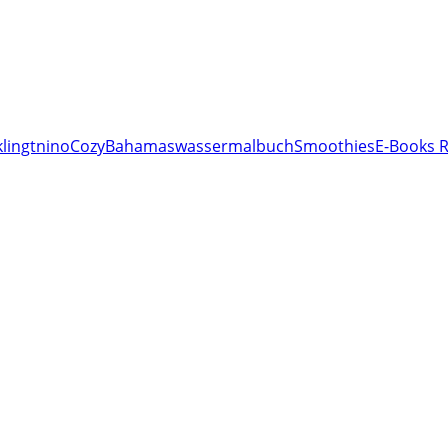
lingt
nino
Cozy
Bahamas
wassermalbuch
Smoothies
E-Books R