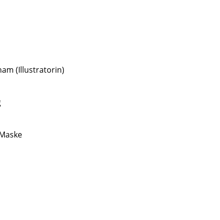
m (Illustratorin)
g
 Maske