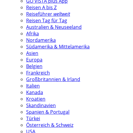
GO VISTA plus App
Reisen A bis Z
Reiseführer
weltweit
Reisen Tag für Tag
Australien & Neuseeland
Afrika
Nordamerika
Südamerika & Mittelamerika
Asien
Europa
Belgien
Frankreich
Großbritannien & Irland
Italien
Kanada
Kroatien
Skandinavien
Spanien & Portugal
Türkei
Österreich & Schweiz
USA