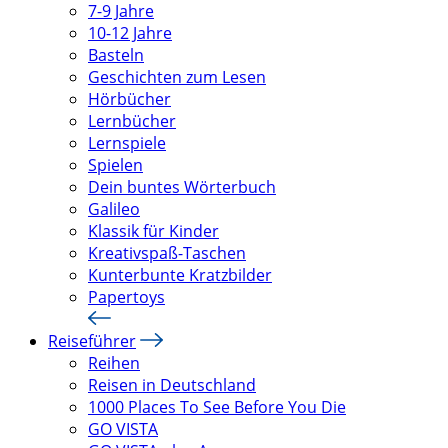
7-9 Jahre
10-12 Jahre
Basteln
Geschichten zum Lesen
Hörbücher
Lernbücher
Lernspiele
Spielen
Dein buntes Wörterbuch
Galileo
Klassik für Kinder
Kreativspaß-Taschen
Kunterbunte Kratzbilder
Papertoys
Reiseführer
Reihen
Reisen in Deutschland
1000 Places To See Before You Die
GO VISTA