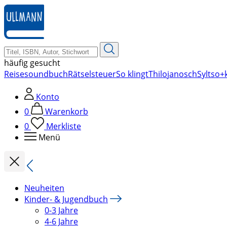
zum
Hauptinhalt
springen
häufig gesucht
Reise
soundbuch
Rätsel
steuer
So klingt
Thilo
janosch
Sylt
so+k
Konto
0
Warenkorb
0
Merkliste
Menü
Neuheiten
Kinder- & Jugendbuch
0-3 Jahre
4-6 Jahre