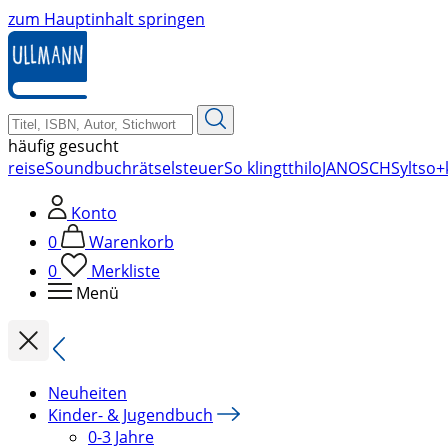
zum Hauptinhalt springen
häufig gesucht
reise
Soundbuch
rätsel
steuer
So klingt
thilo
JANOSCH
Sylt
so+
Konto
0
Warenkorb
0
Merkliste
Menü
Neuheiten
Kinder- & Jugendbuch
0-3 Jahre