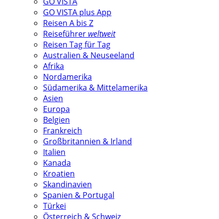
GO VISTA
GO VISTA plus App
Reisen A bis Z
Reiseführer
weltweit
Reisen Tag für Tag
Australien & Neuseeland
Afrika
Nordamerika
Südamerika & Mittelamerika
Asien
Europa
Belgien
Frankreich
Großbritannien & Irland
Italien
Kanada
Kroatien
Skandinavien
Spanien & Portugal
Türkei
Österreich & Schweiz