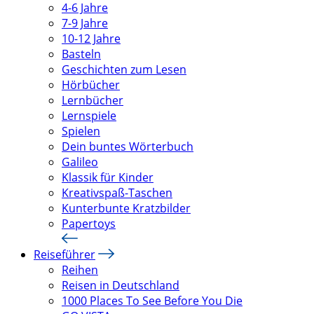
4-6 Jahre
7-9 Jahre
10-12 Jahre
Basteln
Geschichten zum Lesen
Hörbücher
Lernbücher
Lernspiele
Spielen
Dein buntes Wörterbuch
Galileo
Klassik für Kinder
Kreativspaß-Taschen
Kunterbunte Kratzbilder
Papertoys
Reiseführer
Reihen
Reisen in Deutschland
1000 Places To See Before You Die