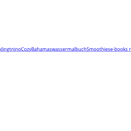
klingt
nino
Cozy
Bahamas
wassermalbuch
Smoothies
e-books r