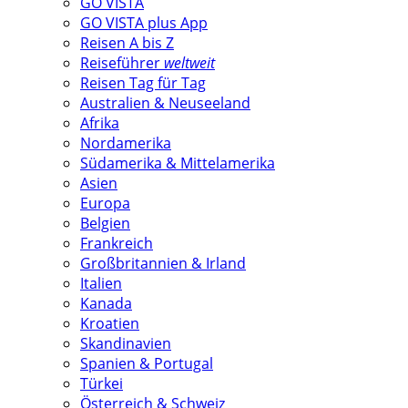
GO VISTA
GO VISTA plus App
Reisen A bis Z
Reiseführer
weltweit
Reisen Tag für Tag
Australien & Neuseeland
Afrika
Nordamerika
Südamerika & Mittelamerika
Asien
Europa
Belgien
Frankreich
Großbritannien & Irland
Italien
Kanada
Kroatien
Skandinavien
Spanien & Portugal
Türkei
Österreich & Schweiz