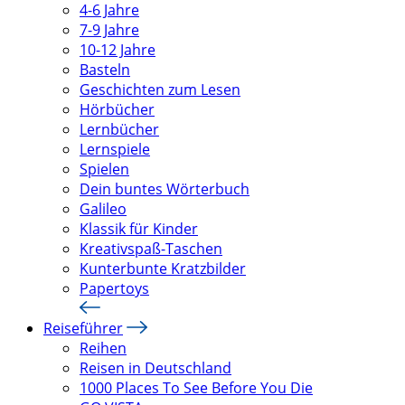
4-6 Jahre
7-9 Jahre
10-12 Jahre
Basteln
Geschichten zum Lesen
Hörbücher
Lernbücher
Lernspiele
Spielen
Dein buntes Wörterbuch
Galileo
Klassik für Kinder
Kreativspaß-Taschen
Kunterbunte Kratzbilder
Papertoys
Reiseführer
Reihen
Reisen in Deutschland
1000 Places To See Before You Die