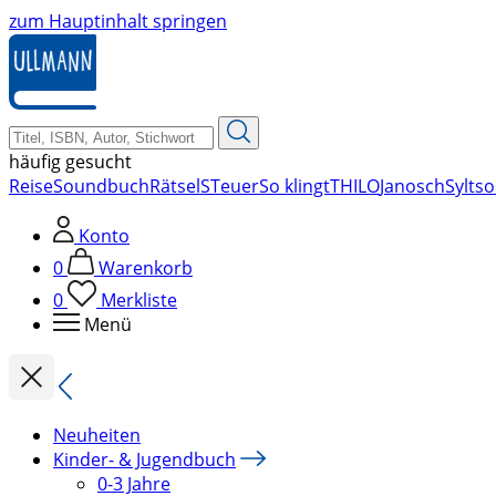
zum Hauptinhalt springen
häufig gesucht
Reise
Soundbuch
Rätsel
STeuer
So klingt
THILO
Janosch
Sylt
so
Konto
0
Warenkorb
0
Merkliste
Menü
Neuheiten
Kinder- & Jugendbuch
0-3 Jahre