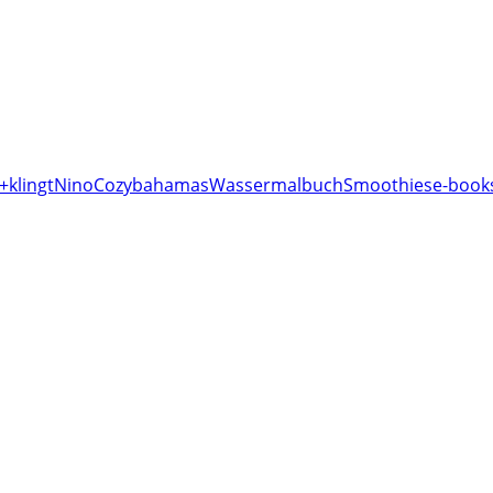
+klingt
Nino
Cozy
bahamas
Wassermalbuch
Smoothies
e-books