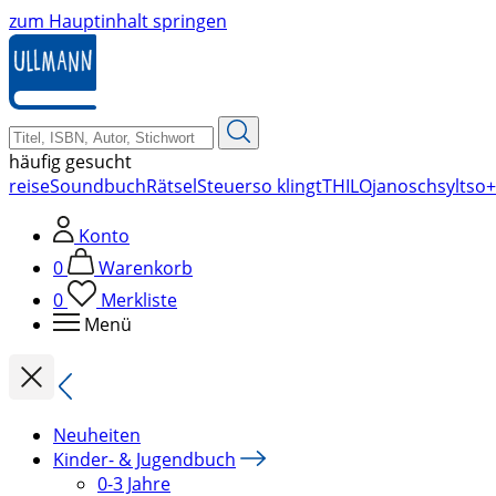
zum Hauptinhalt springen
häufig gesucht
reise
Soundbuch
Rätsel
Steuer
so klingt
THILO
janosch
sylt
so+
Konto
0
Warenkorb
0
Merkliste
Menü
Neuheiten
Kinder- & Jugendbuch
0-3 Jahre