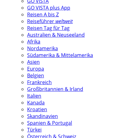
GO VISTA
GO VISTA plus App
Reisen A bis Z
Reiseführer
weltweit
Reisen Tag für Tag
Australien & Neuseeland
Afrika
Nordamerika
Südamerika & Mittelamerika
Asien
Europa
Belgien
Frankreich
Großbritannien & Irland
Italien
Kanada
Kroatien
Skandinavien
Spanien & Portugal
Türkei
Österreich & Schweiz