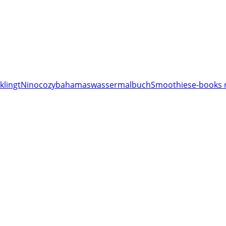
klingt
Nino
cozy
bahamas
wassermalbuch
Smoothies
e-books 