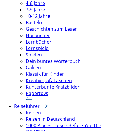
4-6 Jahre
7-9 Jahre
10-12 Jahre
Basteln
Geschichten zum Lesen
Hörbücher
Lernbücher
Lernspiele
Spielen
Dein buntes Wörterbuch
Galileo
Klassik für Kinder
Kreativspaß-Taschen
Kunterbunte Kratzbilder
Papertoys
Reiseführer
Reihen
Reisen in Deutschland
1000 Places To See Before You Die