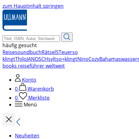
zum Hauptinhalt springen
häufig gesucht
Reise
soundbuch
Rätsel
STeuer
so
klingt
Thilo
JANOSCH
sylt
so+klingt
Nino
Cozy
Bahamas
wasser
books reiseführer weltweit
Konto
0
Warenkorb
0
Merkliste
Menü
Neuheiten