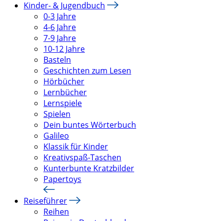
Kinder- & Jugendbuch
0-3 Jahre
4-6 Jahre
7-9 Jahre
10-12 Jahre
Basteln
Geschichten zum Lesen
Hörbücher
Lernbücher
Lernspiele
Spielen
Dein buntes Wörterbuch
Galileo
Klassik für Kinder
Kreativspaß-Taschen
Kunterbunte Kratzbilder
Papertoys
Reiseführer
Reihen