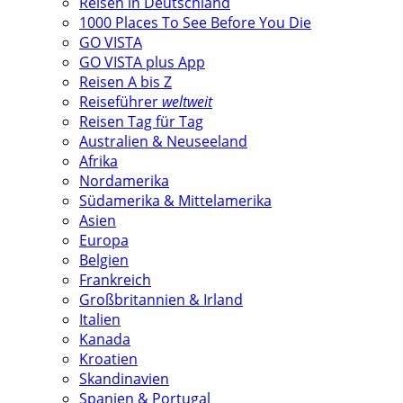
Reisen in Deutschland
1000 Places To See Before You Die
GO VISTA
GO VISTA plus App
Reisen A bis Z
Reiseführer
weltweit
Reisen Tag für Tag
Australien & Neuseeland
Afrika
Nordamerika
Südamerika & Mittelamerika
Asien
Europa
Belgien
Frankreich
Großbritannien & Irland
Italien
Kanada
Kroatien
Skandinavien
Spanien & Portugal